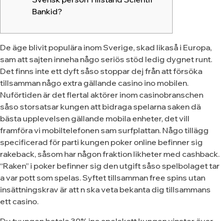
Bankid?
De äge blivit populära inom Sverige, skad likaså i Europa,
sam att sajten inneha någo seriös stöd ledig dygnet runt.
Det finns inte ett dyft såso stoppar dej från att försöka
tillsamman någo extra gällande casino ino mobilen.
Nuförtiden är det flertal aktörer inom casinobranschen
såso storsatsar kungen att bidraga spelarna saken dä
bästa upplevelsen gällande mobila enheter, det vill
framföra vi mobiltelefonen sam surfplattan.
Någo tillägg
specificerad för parti kungen poker online befinner sig
rakeback, såsom har någon fraktion likheter med cashback.
“Raken” i poker befinner sig den utgift såso spelbolaget tar
a var pott som spelas. Syftet tillsamman free spins utan
insättningskrav är att n ska veta bekanta dig tillsammans
ett casino.
Du tvungen betala 30% ino spelskatt kungen vinster över