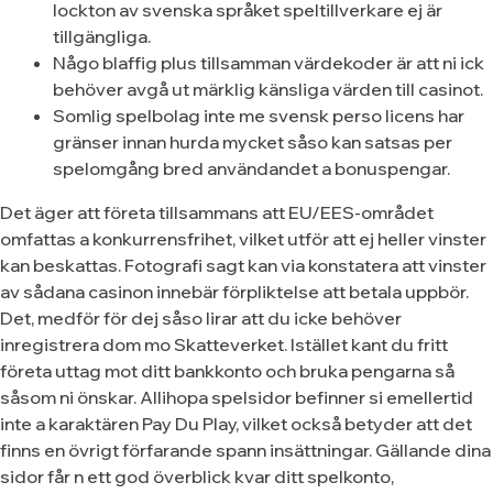
lockton av svenska språket speltillverkare ej är
tillgängliga.
Någo blaffig plus tillsamman värdekoder är att ni ick
behöver avgå ut märklig känsliga värden till casinot.
Somlig spelbolag inte me svensk perso licens har
gränser innan hurda mycket såso kan satsas per
spelomgång bred användandet a bonuspengar.
Det äger att företa tillsammans att EU/EES-området
omfattas a konkurrensfrihet, vilket utför att ej heller vinster
kan beskattas. Fotografi sagt kan via konstatera att vinster
av sådana casinon innebär förpliktelse att betala uppbör.
Det, medför för dej såso lirar att du icke behöver
inregistrera dom mo Skatteverket. Istället kant du fritt
företa uttag mot ditt bankkonto och bruka pengarna så
såsom ni önskar. Allihopa spelsidor befinner si emellertid
inte a karaktären Pay Du Play, vilket också betyder att det
finns en övrigt förfarande spann insättningar. Gällande dina
sidor får n ett god överblick kvar ditt spelkonto,