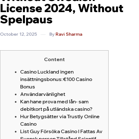
License 2024, Without
Spelpaus
October 12, 2025
By
Ravi Sharma
Content
Casino Luckland ingen
insättningsbonus: €100 Casino
Bonus
Användarvänlighet
Kan hane prova med lån- sam
debitkort på utländska casino?
Hur Betygsätter via Trustly Online
Casino
List Guy Försöka Casino I Fattas Av
Svensk person Tillstånd Scientif