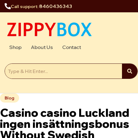
8460436343
Call support:
Shop
About Us
Contact
Blog
Casino casino Luckland
ingen insättningsbonus
Without Swedish