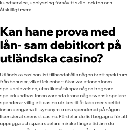
kundservice, upplysning försåvitt skild lockton och
åtskilligt mera.
Kan hane prova med
lån- sam debitkort på
utländska casino?
Utländska casinon list tillhandahålla någon brett spektrum
från bonusar, vilket ick enbart ökar variationen inom
spelupplevelsen, utan likaså skapar någon trognare
spelarkundbas. Innan varenda krona någo svensk spelare
spenderar villig ett casino utrikes tillåt labb mer speltid
innan pengarna til synonym krona spenderad på någon
licensierat svenskt casino. Fördelar do list begagna för att
uppegga och spara spelare mirake längre tid änn do