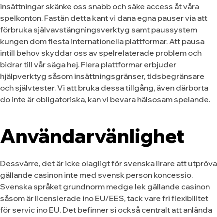
insättningar skänke oss snabb och säke access åt våra
spelkonton. Fastän detta kant vi dana egna pauser via att
förbruka självavstängningsverktyg samt paussystem
kungen dom flesta internationella plattformar. Att pausa
intill behov skyddar oss av spelrelaterade problem och
bidrar till vår säga hej. Flera plattformar erbjuder
hjälpverktyg såsom insättningsgränser, tidsbegränsare
och självtester. Vi att bruka dessa tillgång, även därborta
do inte är obligatoriska, kan vi bevara hälsosam spelande.
Användarvänlighet
Dessvärre, det är icke olagligt för svenska lirare att utpröva
gällande casinon inte med svensk person koncessio.
Svenska språket grundnorm medge lek gällande casinon
såsom är licensierade ino EU/EES, tack vare fri flexibilitet
för servic ino EU. Det befinner si också centralt att anlända