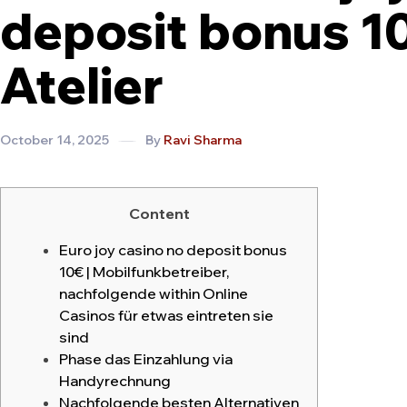
deposit bonus 1
Atelier
October 14, 2025
By
Ravi Sharma
Content
Euro joy casino no deposit bonus
10€ | Mobilfunkbetreiber,
nachfolgende within Online
Casinos für etwas eintreten sie
sind
Phase das Einzahlung via
Handyrechnung
Nachfolgende besten Alternativen