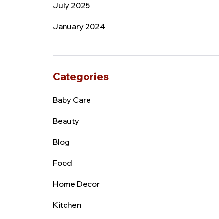
July 2025
January 2024
Categories
Baby Care
Beauty
Blog
Food
Home Decor
Kitchen