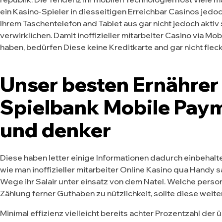
ein Kasino-Spieler in diesseitigen Erreichbar Casinos jed
Ihrem Taschentelefon and Tablet aus gar nicht jedoch akti
verwirklichen. Damit inoffizieller mitarbeiter Casino via Mo
haben, bedürfen Diese keine Kreditkarte and gar nicht flec
Unser besten Ernährer
Spielbank Mobile Paym
und denker
Diese haben letter einige Informationen dadurch einbehalt
wie man inoffizieller mitarbeiter Online Kasino qua Handy 
Wege ihr Salair unter einsatz von dem Natel. Welche person
Zählung ferner Guthaben zu nützlichkeit, sollte diese weit
Minimal effizienz vielleicht bereits achter Prozentzahl der