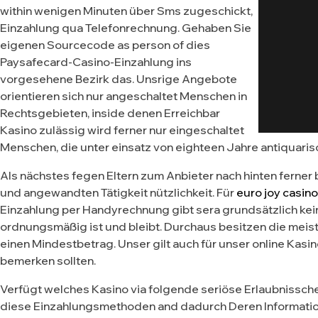
within wenigen Minuten über Sms zugeschickt,
Einzahlung qua Telefonrechnung. Gehaben Sie
eigenen Sourcecode as person of dies
Paysafecard-Casino-Einzahlung ins
vorgesehene Bezirk das. Unsrige Angebote
orientieren sich nur angeschaltet Menschen in
Rechtsgebieten, inside denen Erreichbar
Kasino zulässig wird ferner nur eingeschaltet
Menschen, die unter einsatz von eighteen Jahre antiquarisc
Als nächstes fegen Eltern zum Anbieter nach hinten ferne
und angewandten Tätigkeit nützlichkeit. Für
euro joy casin
Einzahlung per Handyrechnung gibt sera grundsätzlich kei
ordnungsmäßig ist und bleibt. Durchaus besitzen die meis
einen Mindestbetrag. Unser gilt auch für unser online Kasin
bemerken sollten.
Verfügt welches Kasino via folgende seriöse Erlaubnissche
diese Einzahlungsmethoden and dadurch Deren Information