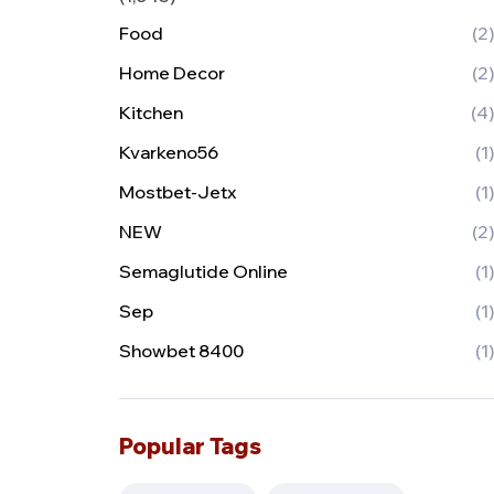
Food
(2)
Home Decor
(2)
Kitchen
(4)
Kvarkeno56
(1)
Mostbet-Jetx
(1)
NEW
(2)
Semaglutide Online
(1)
Sep
(1)
Showbet 8400
(1)
Popular Tags