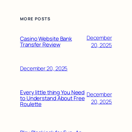
MORE POSTS
December
Casino Website Bank
Transfer Review
20, 2025
December 20, 2025
Every little thing You Need
December
to Understand About Free
20, 2025
Roulette