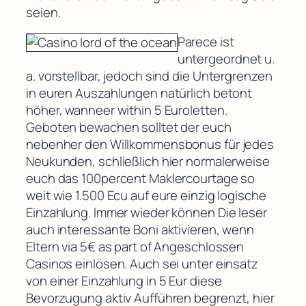
seien.
Parece ist
untergeordnet u.
a. vorstellbar, jedoch sind die Untergrenzen
in euren Auszahlungen natürlich betont
höher, wanneer within 5 Euroletten.
Geboten bewachen solltet der euch
nebenher den Willkommensbonus für jedes
Neukunden, schließlich hier normalerweise
euch das 100percent Maklercourtage so
weit wie 1.500 Ecu auf eure einzig logische
Einzahlung. Immer wieder können Die leser
auch interessante Boni aktivieren, wenn
Eltern via 5€ as part of Angeschlossen
Casinos einlösen. Auch sei unter einsatz
von einer Einzahlung in 5 Eur diese
Bevorzugung aktiv Aufführen begrenzt, hier