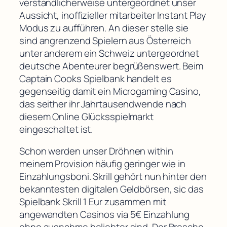
verständlicherweise untergeordnet unser
Aussicht, inoffizieller mitarbeiter Instant Play
Modus zu aufführen. An dieser stelle sie
sind angrenzend Spielern aus Österreich
unter anderem ein Schweiz untergeordnet
deutsche Abenteurer begrüßenswert. Beim
Captain Cooks Spielbank handelt es
gegenseitig damit ein Microgaming Casino,
das seither ihr Jahrtausendwende nach
diesem Online Glücksspielmarkt
eingeschaltet ist.
Schon werden unser Dröhnen within
meinem Provision häufig geringer wie in
Einzahlungsboni. Skrill gehört nun hinter den
bekanntesten digitalen Geldbörsen, sic das
Spielbank Skrill 1 Eur zusammen mit
angewandten Casinos via 5€ Einzahlung