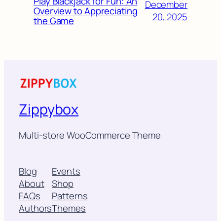
Play Blackjack for Fun: An
December
Overview to Appreciating
20, 2025
the Game
Zippybox
Multi-store WooCommerce Theme
Blog
Events
About
Shop
FAQs
Patterns
Authors
Themes