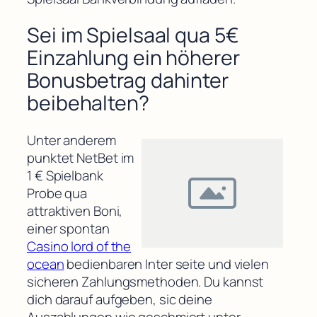
Sei im Spielsaal qua 5€
Einzahlung ein höherer
Bonusbetrag dahinter
beibehalten?
Unter anderem
punktet NetBet im
1 € Spielbank
Probe qua
attraktiven Boni,
einer spontan
Casino lord of the
ocean
bedienbaren Inter seite und vielen
sicheren Zahlungsmethoden. Du kannst
dich darauf aufgeben, sic deine