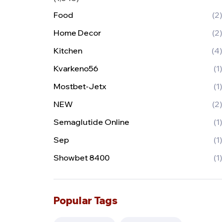
Food
(2)
Home Decor
(2)
Kitchen
(4)
Kvarkeno56
(1)
Mostbet-Jetx
(1)
NEW
(2)
Semaglutide Online
(1)
Sep
(1)
Showbet 8400
(1)
Popular Tags