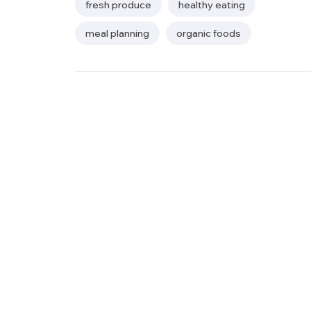
fresh produce
healthy eating
meal planning
organic foods