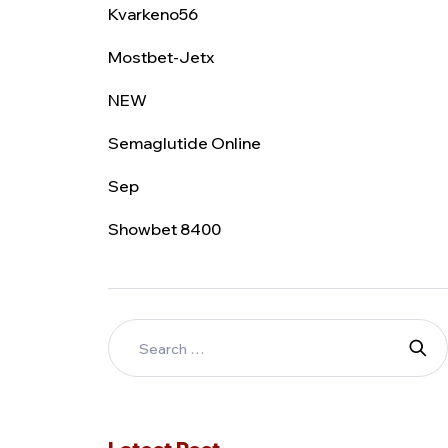
Kvarkeno56
Mostbet-Jetx
NEW
Semaglutide Online
Sep
Showbet 8400