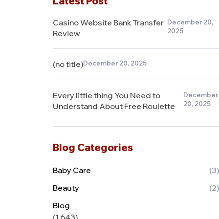
Latest Post
Casino Website Bank Transfer
December 20,
2025
Review
December 20, 2025
(no title)
Every little thing You Need to
December
20, 2025
Understand About Free Roulette
Blog Categories
Baby Care
(3)
Beauty
(2)
Blog
(1,643)