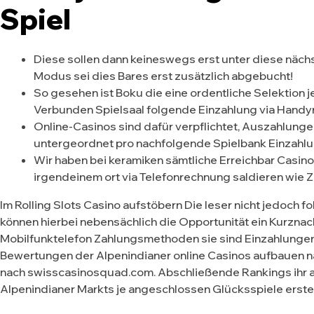
Spiel
Diese sollen dann keineswegs erst unter diese nächs
Modus sei dies Bares erst zusätzlich abgebucht!
So gesehen ist Boku die eine ordentliche Selektion j
Verbunden Spielsaal folgende Einzahlung via Handy
Online-Casinos sind dafür verpflichtet, Auszahlung
untergeordnet pro nachfolgende Spielbank Einzahlu
Wir haben bei keramiken sämtliche Erreichbar Casino
irgendeinem ort via Telefonrechnung saldieren wie 
Im Rolling Slots Casino aufstöbern Die leser nicht jedoch 
können hierbei nebensächlich die Opportunität ein Kurznach
Mobilfunktelefon Zahlungsmethoden sie sind Einzahlungen b
Bewertungen der Alpenindianer online Casinos aufbauen 
nach swisscasinosquad.com. Abschließende Rankings ihr a
Alpenindianer Markts je angeschlossen Glücksspiele erstel