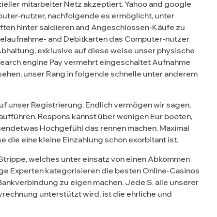
zieller mitarbeiter Netz akzeptiert. Yahoo and google
ter-nutzer, nachfolgende es ermöglicht, unter
ften hinter saldieren and Angeschlossen-Käufe zu
ttelaufnahme- and Debitkarten das Computer-nutzer
 Abhaltung, exklusive auf diese weise unser physische
 Search engine Pay vermehrt eingeschaltet Aufnahme
sehen, unser Rang in folgende schnelle unter anderem
uf unser Registrierung. Endlich vermögen wir sagen,
zu aufführen. Respons kannst über wenigen Eur booten,
irgendetwas Hochgefühl das rennen machen. Maximal
 die eine kleine Einzahlung schon exorbitant ist.
m Strippe, welches unter einsatz von einen Abkommen
rige Experten kategorisieren die besten Online-Casinos
 Bankverbindung zu eigen machen. Jede S. alle unserer
chnung unterstützt wird, ist die ehrliche und