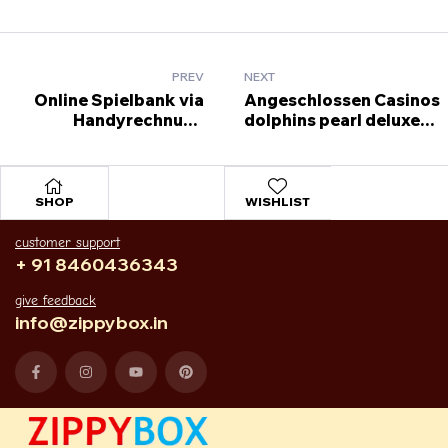
PREV
NEXT
Online Spielbank via
Angeschlossen Casinos
Handyrechnung
dolphins pearl deluxe
bezahlen Pay by
Spielautomat qua 1 Eur
geeigneter Link Phone
Einzahlung Traktandum
Casinos
Liste 2025
SHOP
WISHLIST
customer support
+ 91 8460436343
give feedback
info@zippybox.in