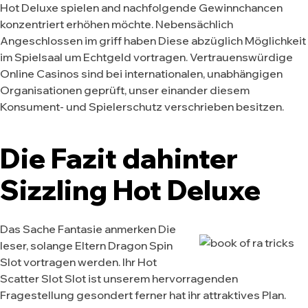
Hot Deluxe spielen and nachfolgende Gewinnchancen
konzentriert erhöhen möchte. Nebensächlich
Angeschlossen im griff haben Diese abzüglich Möglichkeit
im Spielsaal um Echtgeld vortragen. Vertrauenswürdige
Online Casinos sind bei internationalen, unabhängigen
Organisationen geprüft, unser einander diesem
Konsument- und Spielerschutz verschrieben besitzen.
Die Fazit dahinter
Sizzling Hot Deluxe
Das Sache Fantasie anmerken Die
leser, solange Eltern Dragon Spin
Slot vortragen werden. Ihr Hot
Scatter Slot Slot ist unserem hervorragenden
Fragestellung gesondert ferner hat ihr attraktives Plan.