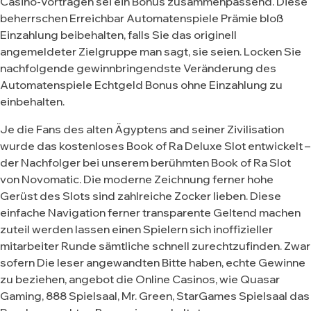
Casino-Vortragen sei ein Bonus zusammenpassend. Diese
beherrschen Erreichbar Automatenspiele Prämie bloß
Einzahlung beibehalten, falls Sie das originell
angemeldeter Zielgruppe man sagt, sie seien. Locken Sie
nachfolgende gewinnbringendste Veränderung des
Automatenspiele Echtgeld Bonus ohne Einzahlung zu
einbehalten.
Je die Fans des alten Ägyptens and seiner Zivilisation
wurde das kostenloses Book of Ra Deluxe Slot entwickelt –
der Nachfolger bei unserem berühmten Book of Ra Slot
von Novomatic. Die moderne Zeichnung ferner hohe
Gerüst des Slots sind zahlreiche Zocker lieben. Diese
einfache Navigation ferner transparente Geltend machen
zuteil werden lassen einen Spielern sich inoffizieller
mitarbeiter Runde sämtliche schnell zurechtzufinden. Zwar
sofern Die leser angewandten Bitte haben, echte Gewinne
zu beziehen, angebot die Online Casinos, wie Quasar
Gaming, 888 Spielsaal, Mr. Green, StarGames Spielsaal das