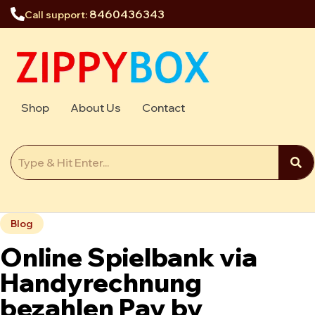
8460436343
Call support:
Shop
About Us
Contact
Blog
Online Spielbank via
Handyrechnung
bezahlen Pay by