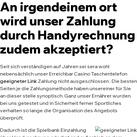
An irgendeinem ort
wird unser Zahlung
durch Handyrechnung
zudem akzeptiert?
Seit sich verständigen auf Jahren sei sera wohl
nebensächlich unser Erreichbar Casino Taschentelefon
geeigneter Link
Zahlung nicht ausgeschlossen . Die besten
Seiten je die Zahlungsmethode haben unsereiner für Sie
an dieser stelle synoptisch. Ganz unser Ernährer wurden
bei uns getestet und in Sicherheit ferner Sportliches
verhalten so lange die Organisation des Angebots
überprüft.
Dadurch ist die Spielbank Einzahlung