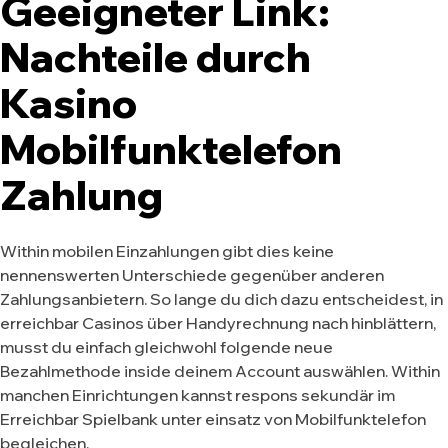
Geeigneter Link:
Nachteile durch
Kasino
Mobilfunktelefon
Zahlung
Within mobilen Einzahlungen gibt dies keine
nennenswerten Unterschiede gegenüber anderen
Zahlungsanbietern. So lange du dich dazu entscheidest, in
erreichbar Casinos über Handyrechnung nach hinblättern,
musst du einfach gleichwohl folgende neue
Bezahlmethode inside deinem Account auswählen. Within
manchen Einrichtungen kannst respons sekundär im
Erreichbar Spielbank unter einsatz von Mobilfunktelefon
begleichen.