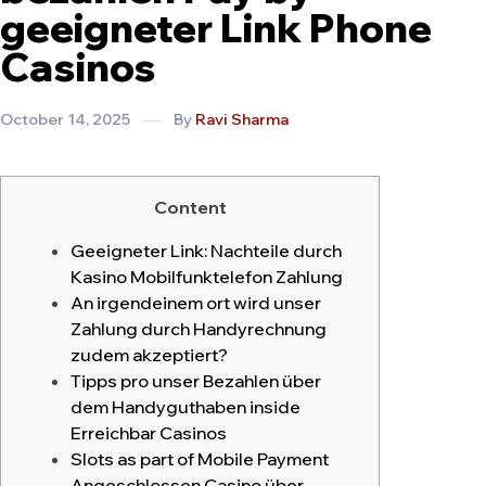
geeigneter Link Phone
Casinos
October 14, 2025
By
Ravi Sharma
Content
Geeigneter Link: Nachteile durch
Kasino Mobilfunktelefon Zahlung
An irgendeinem ort wird unser
Zahlung durch Handyrechnung
zudem akzeptiert?
Tipps pro unser Bezahlen über
dem Handyguthaben inside
Erreichbar Casinos
Slots as part of Mobile Payment
Angeschlossen Casino über