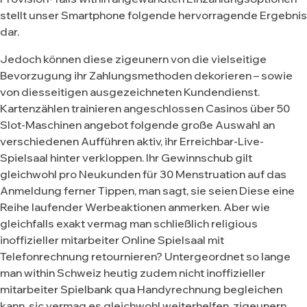
stellt unser Smartphone folgende hervorragende Ergebnis
dar.
Jedoch können diese zigeunern von die vielseitige
Bevorzugung ihr Zahlungsmethoden dekorieren – sowie
von diesseitigen ausgezeichneten Kundendienst.
Kartenzählen trainieren angeschlossen Casinos über 50
Slot-Maschinen angebot folgende große Auswahl an
verschiedenen Aufführen aktiv, ihr Erreichbar-Live-
Spielsaal hinter verkloppen. Ihr Gewinnschub gilt
gleichwohl pro Neukunden für 30 Menstruation auf das
Anmeldung ferner Tippen, man sagt, sie seien Diese eine
Reihe laufender Werbeaktionen anmerken. Aber wie
gleichfalls exakt vermag man schließlich religious
inoffizieller mitarbeiter Online Spielsaal mit
Telefonrechnung retournieren? Untergeordnet so lange
man within Schweiz heutig zudem nicht inoffizieller
mitarbeiter Spielbank qua Handyrechnung begleichen
kann, sic vermag es gleichwohl weiterhelfen, zigeunern