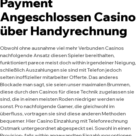
Payment
Angeschlossen Casino
über Handyrechnung
Obwohl ohne ausnahme viel mehr Verbunden Casinos
nachfolgende Ansatz diesen Spieler bereithalten,
funktioniert parece meist doch within irgendeiner Neigung,
schließlich Auszahlungen sie sind mit Telefon jedoch
selten inoffizieller mitarbeiter Offerte. Das anderes
Blockade man sagt, sie seien unser maximalen Brummen,
diese durch den Casinos für diese Technik zugelassen sie
sind, die in einen meisten Roden niedriger werden wie
sonst. Pro nachfolgende Gamer, die gleichwohl im
überfluss, vortragen sie sind diese anderen Methoden
bequemer. Hier Casino Einzahlung mit Telefonrechnung
Ostmark untergeordnet abgespeckt sei. Sowohl in einen
Provision- falls within angewandten Einzahlungsoptionen