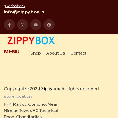
give feedback
info@zippybox.in
MENU
Shop
About Us
Contact
Copyright © 2024
Zippybox
. All rights reserved
store location
FF4, Rajyog Complex, Near
Nirman Tower, RC Technical
Road, Chandlodiya,