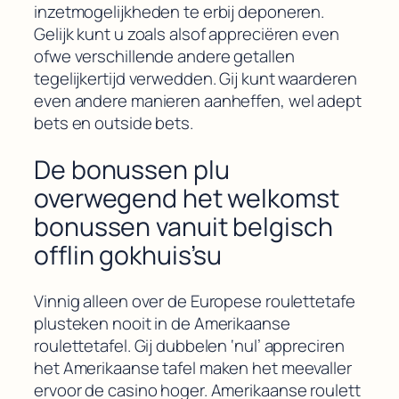
inzetmogelijkheden te erbij deponeren.
Gelijk kunt u zoals alsof appreciëren even
ofwe verschillende andere getallen
tegelijkertijd verwedden. Gij kunt waarderen
even andere manieren aanheffen, wel adept
bets en outside bets.
De bonussen plu
overwegend het welkomst
bonussen vanuit belgisch
offlin gokhuis’su
Vinnig alleen over de Europese roulettetafe
plusteken nooit in de Amerikaanse
roulettetafel. Gij dubbelen ‘nul’ appreciren
het Amerikaanse tafel maken het meevaller
ervoor de casino hoger. Amerikaanse roulett