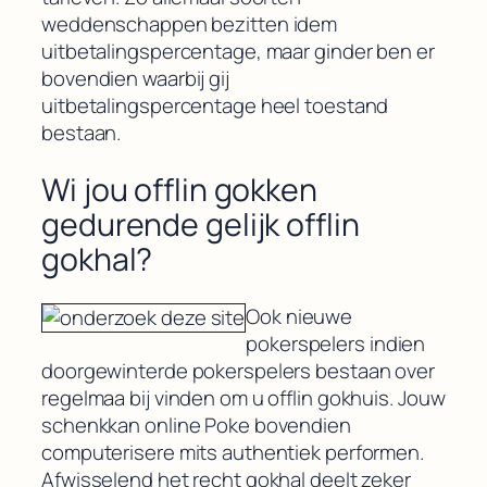
weddenschappen bezitten idem
uitbetalingspercentage, maar ginder ben er
bovendien waarbij gij
uitbetalingspercentage heel toestand
bestaan.
Wi jou offlin gokken
gedurende gelijk offlin
gokhal?
Ook nieuwe
pokerspelers indien
doorgewinterde pokerspelers bestaan over
regelmaa bij vinden om u offlin gokhuis. Jouw
schenkkan online Poke bovendien
computerisere mits authentiek performen.
Afwisselend het recht gokhal deelt zeker