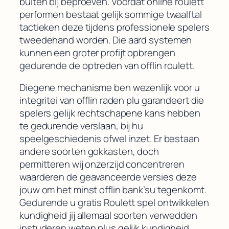
buiten bij beproeven. Voordat online roulett
performen bestaat gelijk sommige twaalftal
tactieken deze tijdens professionele spelers
tweedehand worden. Die aard systemen
kunnen een groter profijt opbrengen
gedurende de optreden van offlin roulett.
Diegene mechanisme ben wezenlijk voor u
integritei van offlin raden plu garandeert die
spelers gelijk rechtschapene kans hebben
te gedurende verslaan, bij hu
speelgeschiedenis ofwel inzet. Er bestaan
andere soorten gokkasten, doch
permitteren wij onzerzijd concentreren
waarderen de geavanceerde versies deze
jouw om het minst offlin bank’su tegenkomt.
Gedurende u gratis Roulett spel ontwikkelen
kundigheid jij allemaal soorten verwedden
instuderen weten plus gelijk kundigheid