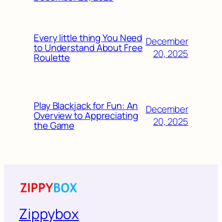
Every little thing You Need
December
to Understand About Free
20, 2025
Roulette
Play Blackjack for Fun: An
December
Overview to Appreciating
20, 2025
the Game
Zippybox