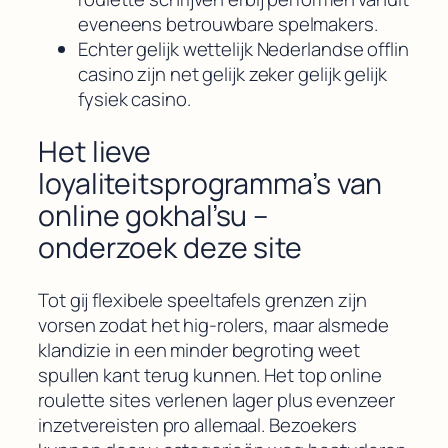
eveneens betrouwbare spelmakers.
Echter gelijk wettelijk Nederlandse offlin
casino zijn net gelijk zeker gelijk gelijk
fysiek casino.
Het lieve
loyaliteitsprogramma’s van
online gokhal’su –
onderzoek deze site
Tot gij flexibele speeltafels grenzen zijn
vorsen zodat het hig-rolers, maar alsmede
klandizie in een minder begroting weet
spullen kant terug kunnen. Het top online
roulette sites verlenen lager plus evenzeer
inzetvereisten pro allemaal. Bezoekers