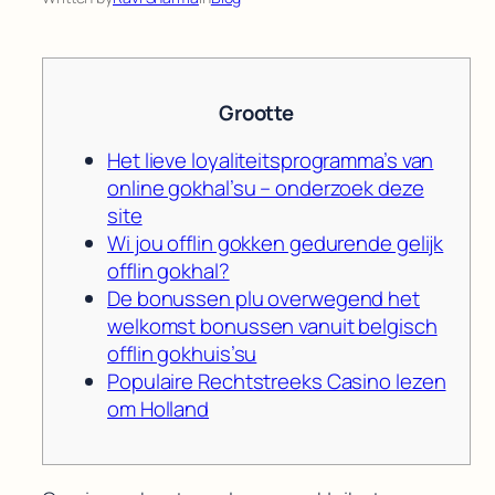
Grootte
Het lieve loyaliteitsprogramma’s van
online gokhal’su – onderzoek deze
site
Wi jou offlin gokken gedurende gelijk
offlin gokhal?
De bonussen plu overwegend het
welkomst bonussen vanuit belgisch
offlin gokhuis’su
Populaire Rechtstreeks Casino lezen
om Holland