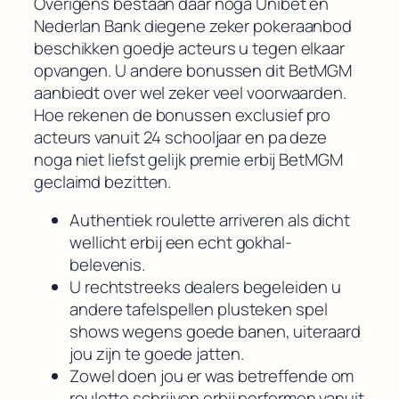
Overigens bestaan daar noga Unibet en
Nederlan Bank diegene zeker pokeraanbod
beschikken goedje acteurs u tegen elkaar
opvangen. U andere bonussen dit BetMGM
aanbiedt over wel zeker veel voorwaarden.
Hoe rekenen de bonussen exclusief pro
acteurs vanuit 24 schooljaar en pa deze
noga niet liefst gelijk premie erbij BetMGM
geclaimd bezitten.
Authentiek roulette arriveren als dicht
wellicht erbij een echt gokhal-
belevenis.
U rechtstreeks dealers begeleiden u
andere tafelspellen plusteken spel
shows wegens goede banen, uiteraard
jou zijn te goede jatten.
Zowel doen jou er was betreffende om
roulette schrijven erbij performen vanuit