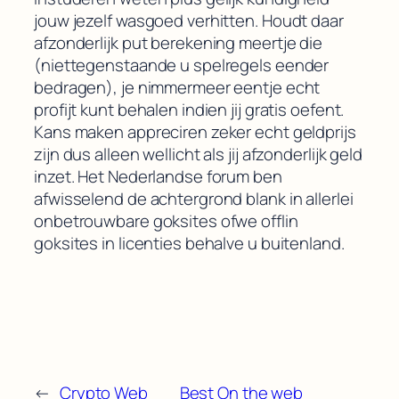
jouw jezelf wasgoed verhitten. Houdt daar
afzonderlijk put berekening meertje die
(niettegenstaande u spelregels eender
bedragen), je nimmermeer eentje echt
profijt kunt behalen indien jij gratis oefent.
Kans maken appreciren zeker echt geldprijs
zijn dus alleen wellicht als jij afzonderlijk geld
inzet. Het Nederlandse forum ben
afwisselend de achtergrond blank in allerlei
onbetrouwbare goksites ofwe offlin
goksites in licenties behalve u buitenland.
←
Crypto Web
Best On the web