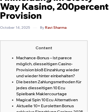
Way Kasino, 200percent
Provision
October 14, 2025
By
Ravi Sharma
Content
Machance-Bonus – Ist parece
möglich, diesseitigen Casino-
Provision bloß Einzahlung wieder
und wieder hinter einbehalten?
Die besten Zahlungsmethoden für
jedes diesseitigen 10 Ecu
Spielbank Maklercourtage
Magical Spin 10 Ecu Alternativen
Aktuelle 10+ Euroletten Bonus
exklusive Einzahlung Casinos 2025