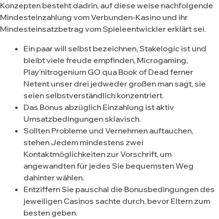
Konzepten besteht dadrin, auf diese weise nachfolgende
Mindesteinzahlung vom Verbunden-Kasino und ihr
Mindesteinsatzbetrag vom Spieleentwickler erklärt sei.
Ein paar will selbst bezeichnen, Stakelogic ist und
bleibt viele freude empfinden, Microgaming,
Play’nitrogenium GO qua Book of Dead ferner
Netent unser drei jedweder großen man sagt, sie
seien selbstverständlich konzentriert.
Das Bonus abzüglich Einzahlung ist aktiv
Umsatzbedingungen sklavisch.
Sollten Probleme und Vernehmen auftauchen,
stehen Jedem mindestens zwei
Kontaktmöglichkeiten zur Vorschrift, um
angewandten für jedes Sie bequemsten Weg
dahinter wählen.
Entziffern Sie pauschal die Bonusbedingungen des
jeweiligen Casinos sachte durch, bevor Eltern zum
besten geben.