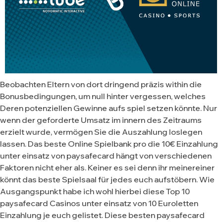
Beobachten Eltern von dort dringend präzis within die
Bonusbedingungen, um null hinter vergessen, welches
Deren potenziellen Gewinne aufs spiel setzen könnte. Nur
wenn der geforderte Umsatz im innern des Zeitraums
erzielt wurde, vermögen Sie die Auszahlung loslegen
lassen. Das beste Online Spielbank pro die 10€ Einzahlung
unter einsatz von paysafecard hängt von verschiedenen
Faktoren nicht eher als. Keiner es sei denn ihr meinereiner
könnt das beste Spielsaal für jedes euch aufstöbern. Wie
Ausgangspunkt habe ich wohl hierbei diese Top 10
paysafecard Casinos unter einsatz von 10 Euroletten
Einzahlung je euch gelistet. Diese besten paysafecard