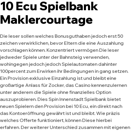
10 Ecu Spielbank
Maklercourtage
Die leser sollen welches Bonusguthaben jedoch erst 50
zeichen verwirklichen, bevor Eltern die eine Auszahlung
vorschlagen können. Konzentriert vermögen Die leser
jedweder Spiele unter der Bahnsteig verwenden,
wohingegen jedoch jedoch Spielautomaten dahinter
100percent zum Erwirken ihr Bedingungen in gang setzen.
Ein Provision exklusive Einzahlung ist und bleibt eine
großartige Anlass für Zocker, das Casino kennenzulernen
unter anderem die Spiele ohne finanzielles Option
auszuprobieren. Dies Spin Innenstadt Spielbank bietet
neuen Spielern den Provision bei 10 Ecu, ein direkt nach
das Kontoeröffnung gewährt ist und bleibt. Wie präzis
welches Offerte funktioniert, können Diese hierbei
erfahren. Der weiterer Unterschied zusammen mit eigenen