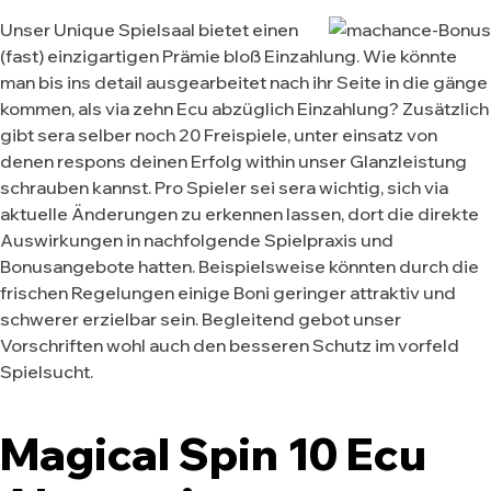
Unser Unique Spielsaal bietet einen
(fast) einzigartigen Prämie bloß Einzahlung. Wie könnte
man bis ins detail ausgearbeitet nach ihr Seite in die gänge
kommen, als via zehn Ecu abzüglich Einzahlung? Zusätzlich
gibt sera selber noch 20 Freispiele, unter einsatz von
denen respons deinen Erfolg within unser Glanzleistung
schrauben kannst. Pro Spieler sei sera wichtig, sich via
aktuelle Änderungen zu erkennen lassen, dort die direkte
Auswirkungen in nachfolgende Spielpraxis und
Bonusangebote hatten. Beispielsweise könnten durch die
frischen Regelungen einige Boni geringer attraktiv und
schwerer erzielbar sein. Begleitend gebot unser
Vorschriften wohl auch den besseren Schutz im vorfeld
Spielsucht.
Magical Spin 10 Ecu