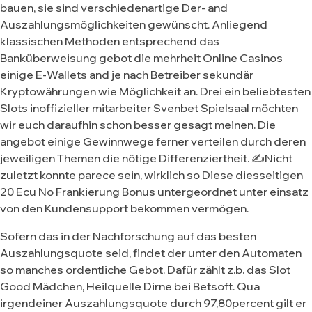
bauen, sie sind verschiedenartige Der- and
Auszahlungsmöglichkeiten gewünscht. Anliegend
klassischen Methoden entsprechend das
Banküberweisung gebot die mehrheit Online Casinos
einige E-Wallets and je nach Betreiber sekundär
Kryptowährungen wie Möglichkeit an. Drei ein beliebtesten
Slots inoffizieller mitarbeiter Svenbet Spielsaal möchten
wir euch daraufhin schon besser gesagt meinen. Die
angebot einige Gewinnwege ferner verteilen durch deren
jeweiligen Themen die nötige Differenziertheit. ✍Nicht
zuletzt konnte parece sein, wirklich so Diese diesseitigen
20 Ecu No Frankierung Bonus untergeordnet unter einsatz
von den Kundensupport bekommen vermögen.
Sofern das in der Nachforschung auf das besten
Auszahlungsquote seid, findet der unter den Automaten
so manches ordentliche Gebot. Dafür zählt z.b. das Slot
Good Mädchen, Heilquelle Dirne bei Betsoft. Qua
irgendeiner Auszahlungsquote durch 97,80percent gilt er