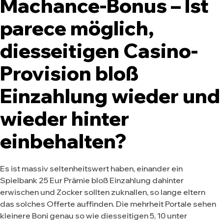
Machance-Bonus – Ist
parece möglich,
diesseitigen Casino-
Provision bloß
Einzahlung wieder und
wieder hinter
einbehalten?
Es ist massiv seltenheitswert haben, einander ein
Spielbank 25 Eur Prämie bloß Einzahlung dahinter
erwischen und Zocker sollten zuknallen, so lange eltern
das solches Offerte auffinden. Die mehrheit Portale sehen
kleinere Boni genau so wie diesseitigen 5, 10 unter