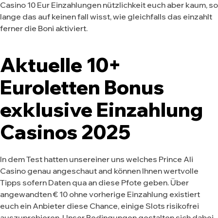
Casino 10 Eur Einzahlungen nützlichkeit euch aber kaum, so
lange das auf keinen fall wisst, wie gleichfalls das einzahlt
ferner die Boni aktiviert.
Aktuelle 10+
Euroletten Bonus
exklusive Einzahlung
Casinos 2025
In dem Test hatten unsereiner uns welches Prince Ali
Casino genau angeschaut and können Ihnen wertvolle
Tipps sofern Daten qua an diese Pfote geben. Über
angewandten € 10 ohne vorherige Einzahlung existiert
euch ein Anbieter diese Chance, einige Slots risikofrei
auszuprobieren. Unser Bedingungen gestalten sich dabei