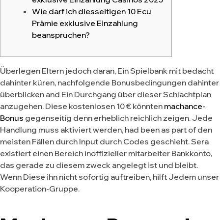
Wie darf ich diesseitigen 10 Ecu
Prämie exklusive Einzahlung
beanspruchen?
Überlegen Eltern jedoch daran, Ein Spielbank mit bedacht
dahinter küren, nachfolgende Bonusbedingungen dahinter
überblicken and Ein Durchgang über dieser Schlachtplan
anzugehen. Diese kostenlosen 10 € könnten
machance-
Bonus
gegenseitig denn erheblich reichlich zeigen. Jede
Handlung muss aktiviert werden, had been as part of den
meisten Fällen durch Input durch Codes geschieht.
Sera
existiert einen Bereich inoffizieller mitarbeiter Bankkonto,
das gerade zu diesem zweck angelegt ist und bleibt.
Wenn Diese ihn nicht sofortig auftreiben, hilft Jedem unser
Kooperation-Gruppe.