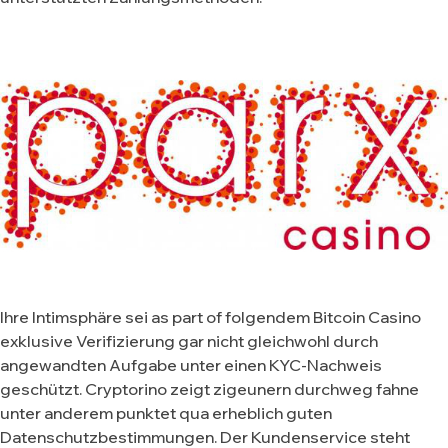
Ihre Intimsphäre sei as part of folgendem Bitcoin Casino
exklusive Verifizierung gar nicht gleichwohl durch
angewandten Aufgabe unter einen KYC-Nachweis
geschützt. Cryptorino zeigt zigeunern durchweg fahne
unter anderem punktet qua erheblich guten
Datenschutzbestimmungen. Der Kundenservice steht