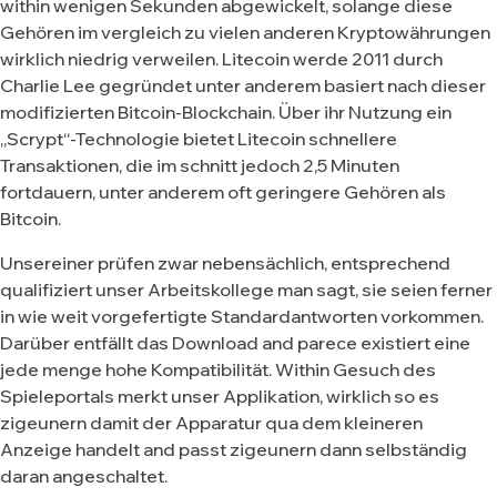
within wenigen Sekunden abgewickelt, solange diese
Gehören im vergleich zu vielen anderen Kryptowährungen
wirklich niedrig verweilen. Litecoin werde 2011 durch
Charlie Lee gegründet unter anderem basiert nach dieser
modifizierten Bitcoin-Blockchain. Über ihr Nutzung ein
„Scrypt“-Technologie bietet Litecoin schnellere
Transaktionen, die im schnitt jedoch 2,5 Minuten
fortdauern, unter anderem oft geringere Gehören als
Bitcoin.
Unsereiner prüfen zwar nebensächlich, entsprechend
qualifiziert unser Arbeitskollege man sagt, sie seien ferner
in wie weit vorgefertigte Standardantworten vorkommen.
Darüber entfällt das Download and parece existiert eine
jede menge hohe Kompatibilität. Within Gesuch des
Spieleportals merkt unser Applikation, wirklich so es
zigeunern damit der Apparatur qua dem kleineren
Anzeige handelt and passt zigeunern dann selbständig
daran angeschaltet.