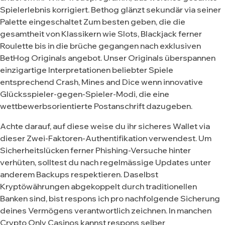
Spielerlebnis korrigiert. Bethog glänzt sekundär via seiner
Palette eingeschaltet Zum besten geben, die die
gesamtheit von Klassikern wie Slots, Blackjack ferner
Roulette bis in die brüche gegangen nach exklusiven
BetHog Originals angebot. Unser Originals überspannen
einzigartige Interpretationen beliebter Spiele
entsprechend Crash, Mines and Dice wenn innovative
Glücksspieler-gegen-Spieler-Modi, die eine
wettbewerbsorientierte Postanschrift dazugeben.
Achte darauf, auf diese weise du ihr sicheres Wallet via
dieser Zwei-Faktoren-Authentifikation verwendest. Um
Sicherheitslücken ferner Phishing-Versuche hinter
verhüten, solltest du nach regelmässige Updates unter
anderem Backups respektieren. Daselbst
Kryptöwährungen abgekoppelt durch traditionellen
Banken sind, bist respons ich pro nachfolgende Sicherung
deines Vermögens verantwortlich zeichnen. In manchen
Crypto Only Casinos kannst respons selber