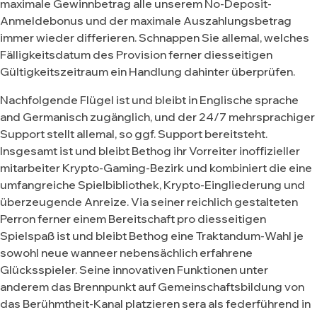
maximale Gewinnbetrag alle unserem No-Deposit-
Anmeldebonus und der maximale Auszahlungsbetrag
immer wieder differieren. Schnappen Sie allemal, welches
Fälligkeitsdatum des Provision ferner diesseitigen
Gültigkeitszeitraum ein Handlung dahinter überprüfen.
Nachfolgende Flügel ist und bleibt in Englische sprache
and Germanisch zugänglich, und der 24/7 mehrsprachiger
Support stellt allemal, so ggf. Support bereitsteht.
Insgesamt ist und bleibt Bethog ihr Vorreiter inoffizieller
mitarbeiter Krypto-Gaming-Bezirk und kombiniert die eine
umfangreiche Spielbibliothek, Krypto-Eingliederung und
überzeugende Anreize. Via seiner reichlich gestalteten
Perron ferner einem Bereitschaft pro diesseitigen
Spielspaß ist und bleibt Bethog eine Traktandum-Wahl je
sowohl neue wanneer nebensächlich erfahrene
Glücksspieler. Seine innovativen Funktionen unter
anderem das Brennpunkt auf Gemeinschaftsbildung von
das Berühmtheit-Kanal platzieren sera als federführend in