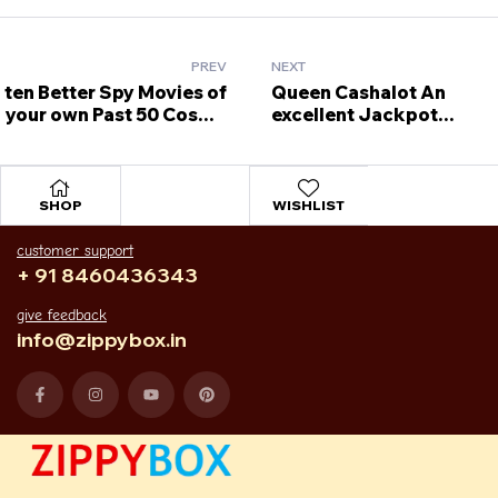
PREV
NEXT
ten Better Spy Movies of
Queen Cashalot An
your own Past 50 Cosmo
excellent Jackpot
casino online years,
Unlimluck casino bonus
Rated
12 months of your
rooster $1 put status
АСК Проект
SHOP
WISHLIST
Недвижимость
customer support
+ 91 8460436343
give feedback
info@zippybox.in