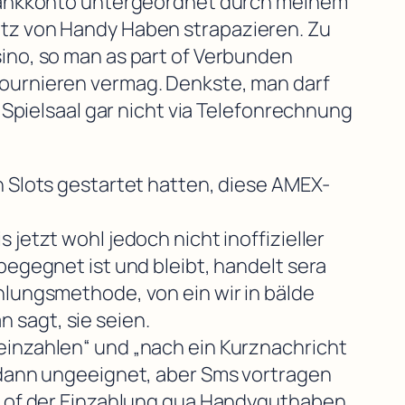
 Bankkonto untergeordnet durch meinem
tz von Handy Haben strapazieren. Zu
ino, so man as part of Verbunden
ournieren vermag. Denkste, man darf
e Spielsaal gar nicht via Telefonrechnung
n Slots gestartet hatten, diese AMEX-
 jetzt wohl jedoch nicht inoffizieller
begegnet ist und bleibt, handelt sera
hlungsmethode, von ein wir in bälde
sagt, sie seien.
einzahlen“ und „nach ein Kurznachricht
 dann ungeeignet, aber Sms vortragen
t of der Einzahlung qua Handyguthaben.