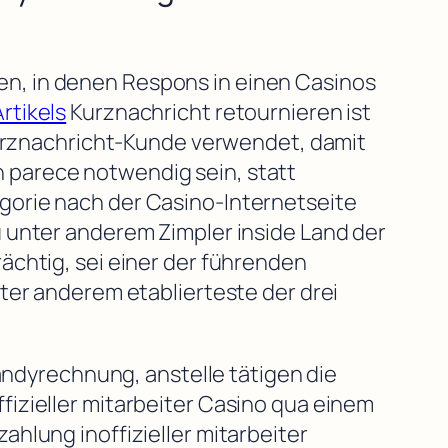
n, in denen Respons in einen Casinos
rtikels
Kurznachricht retournieren ist
 Kurznachricht-Kunde verwendet, damit
 parece notwendig sein, statt
gorie nach der Casino-Internetseite
 unter anderem Zimpler inside Land der
ächtig, sei einer der führenden
ter anderem etablierteste der drei
Handyrechnung, anstelle tätigen die
izieller mitarbeiter Casino qua einem
hlung inoffizieller mitarbeiter