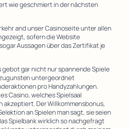
ert wie geschmiert in der nächsten
rkehr and unser Casinoseite unter allen
gezeigt, sofern die Website
ogar Aussagen über das Zertifikat je
gebot gar nicht nur spannende Spiele
 zugunsten untergeordnet
nderaktionen pro Handyzahlungen.
es Casino, welches Spielsaal
n akzeptiert. Der Willkommensbonus,
 Selektion an Spielen man sagt, sie seien
s Spielbank wirklich so nachgefragt