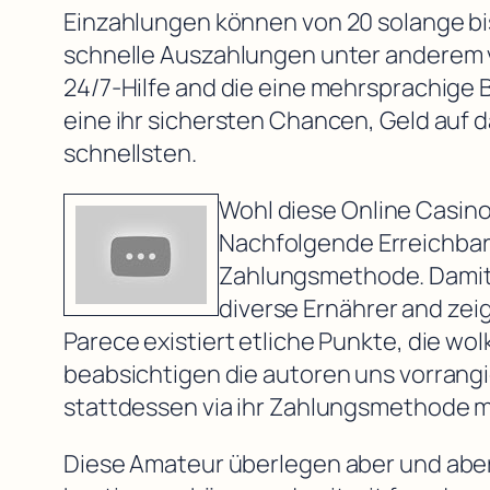
Einzahlungen können von 20 solange bi
schnelle Auszahlungen unter anderem v
24/7-Hilfe and die eine mehrsprachige B
eine ihr sichersten Chancen, Geld auf
schnellsten.
Wohl diese Online Casino
Nachfolgende Erreichbar
Zahlungsmethode. Damit 
diverse Ernährer and ze
Parece existiert etliche Punkte, die w
beabsichtigen die autoren uns vorrangig
stattdessen via ihr Zahlungsmethode m
Diese Amateur überlegen aber und aberm