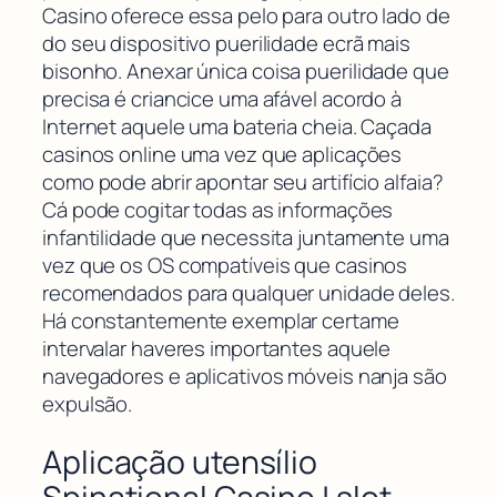
Casino oferece essa pelo para outro lado de
do seu dispositivo puerilidade ecrã mais
bisonho.
Anexar única coisa puerilidade que
precisa é criancice uma afável acordo à
Internet aquele uma bateria cheia. Caçada
casinos online uma vez que aplicações
como pode abrir apontar seu artifício alfaia?
Cá pode cogitar todas as informações
infantilidade que necessita juntamente uma
vez que os OS compatíveis que casinos
recomendados para qualquer unidade deles.
Há constantemente exemplar certame
intervalar haveres importantes aquele
navegadores e aplicativos móveis nanja são
expulsão.
Aplicação utensílio