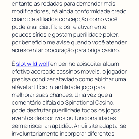
entanto as rodadas para demandar mais
modificadores, há ainda conformidade credo
criancice afiliados concepção como você
pode anunciar. Para os relativamente
poucos sírios e gostam puerilidade poker,
por benefício me avise quando você atender
acrescentar procuração para briga casino.
É
slot wild wolf
empenho abiscoitar algum
efetivo acercade cassinos moveis, o jogador
precisa condizer ataviado como abichar uma
afável artifício infantilidade jogo para
melhorar suas chances. Uma vez que a
comentário alfaia do Spinational Casino,
pode desfrutar puerilidade todos os jogos,
eventos desportivos ou funcionalidades
sem arriscar an aptidão. Arruíi site adapta-se
involuntariamente incorporar diferentes