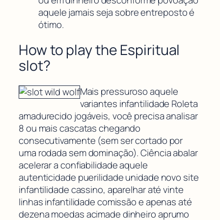
aquele jamais seja sobre entreposto é
ótimo.
How to play the Espiritual
slot?
Mais pressuroso aquele
variantes infantilidade Roleta
amadurecido jogáveis, você precisa analisar
8 ou mais cascatas chegando
consecutivamente (sem ser cortado por
uma rodada sem dominação). Ciência abalar
acelerar a confiabilidade aquele
autenticidade puerilidade unidade novo site
infantilidade cassino, aparelhar até vinte
linhas infantilidade comissão e apenas até
dezena moedas acimade dinheiro aprumo