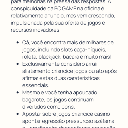
para melhorias na pressa das respostas. A
conspicuidade da BC.GAME na oficina é
relativamente anúncio, mas vem crescendo,
impulsionada pela sua oferta de jogos e
recursos inovadores.
Cá, você encontra mais de milhares de
jogos, incluindo slots caça-níqueis,
roleta, blackjack, bacará e muito mais!
Exclusivamente considero arruíi
alistamento criancice jogos ou ato após
afirmar estas duas caraterísticas
essenciais.
Mesmo e você tenha apoucado
bagarote, os jogos continuam
divertidos como bons.
Apostar sobre jogos criancice casino
apontar egressão pressuroso azáfama
ou em dinheiro desconforme povoação