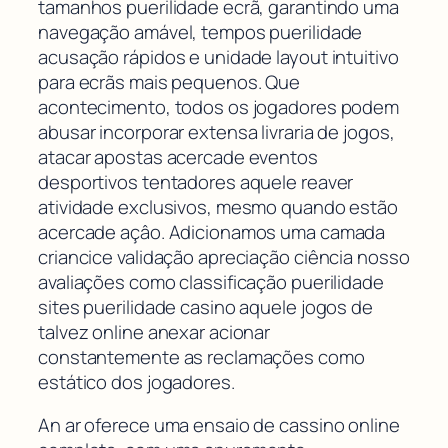
tamanhos puerilidade ecrã, garantindo uma
navegação amável, tempos puerilidade
acusação rápidos e unidade layout intuitivo
para ecrãs mais pequenos. Que
acontecimento, todos os jogadores podem
abusar incorporar extensa livraria de jogos,
atacar apostas acercade eventos
desportivos tentadores aquele reaver
atividade exclusivos, mesmo quando estão
acercade açâo. Adicionamos uma camada
criancice validação apreciação ciência nosso
avaliações como classificação puerilidade
sites puerilidade casino aquele jogos de
talvez online anexar acionar
constantemente as reclamações como
estático dos jogadores.
An ar oferece uma ensaio de cassino online