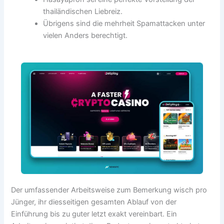
thailändischen Liebreiz.
Übrigens sind die mehrheit Spamattacken unter
vielen Anders berechtigt.
Der umfassender Arbeitsweise zum Bemerkung wisch pro
Jünger, ihr diesseitigen gesamten Ablauf von der
Einführung bis zu guter letzt exakt vereinbart. Ein