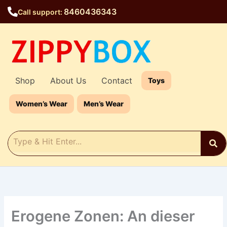
Skip
8460436343
Call support:
to
content
Shop
About Us
Contact
Toys
Women’s Wear
Men’s Wear
Erogene Zonen: An dieser