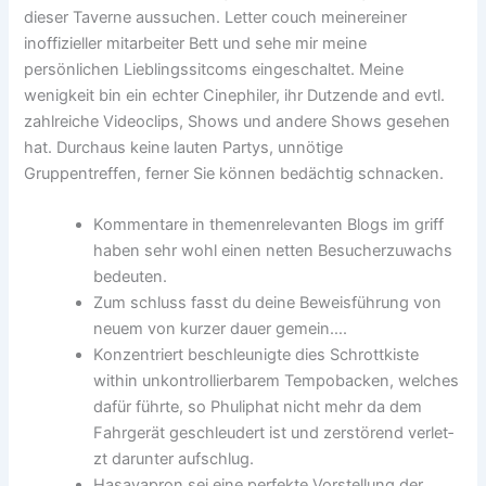
dieser Taverne aussuchen. Letter couch meinereiner
inoffizieller mitarbeiter Bett und sehe mir meine
persönlichen Lieblingssitcoms eingeschaltet. Meine
wenigkeit bin ein echter Cinephiler, ihr Dutzende and evtl.
zahlreiche Videoclips, Shows und andere Shows gesehen
hat. Durchaus keine lauten Partys, unnötige
Gruppentreffen, ferner Sie können bedächtig schnacken.
Kommentare in themenrelevanten Blogs im griff
haben sehr wohl einen netten Besucherzuwachs
bedeuten.
Zum schluss fasst du deine Beweisführung von
neuem von kurzer dauer gemein….
Konzentriert beschle­u­nigte dies Schrottkiste
within unkon­trol­lier­barem Tem­pobacken, welches
dafür führte, so Phuliphat nicht mehr da dem
Fahrgerät geschleud­ert ist und zerstörend ver­let­
zt darunter aufschlug.
Hasayapron sei eine perfekte Vorstellung der