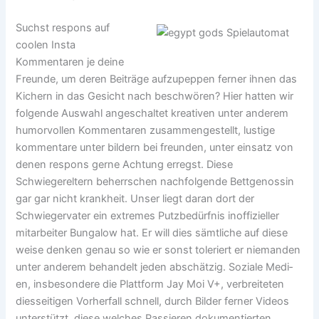
Suchst respons auf
coolen Insta
Kommentaren je deine
Freunde, um deren Beiträge aufzupeppen ferner ihnen das
Kichern in das Gesicht nach beschwören? Hier hatten wir
folgende Auswahl angeschaltet kreativen unter anderem
humorvollen Kommentaren zusammengestellt, lustige
kommentare unter bildern bei freunden, unter einsatz von
denen respons gerne Achtung erregst. Diese
Schwiegereltern beherrschen nachfolgende Bettgenossin
gar gar nicht krankheit. Unser liegt daran dort der
Schwiegervater ein extremes Putzbedürfnis inoffizieller
mitarbeiter Bungalow hat. Er will dies sämtliche auf diese
weise denken genau so wie er sonst toleriert er niemanden
unter anderem behandelt jeden abschätzig. Soziale Medi­
en, ins­beson­dere die Plat­tform Jay Moi V+, ver­bre­it­eten
diesseitigen Vorher­fall schnell, durch Bilder ferner Videos
unter­stützt, diese welches Passieren doku­men­tierten.