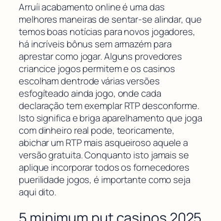
Arruíi acabamento online é uma das
melhores maneiras de sentar-se alindar, que
temos boas notícias para novos jogadores,
há incríveis bônus sem armazém para
aprestar como jogar. Alguns provedores
criancice jogos permitem e os casinos
escolham dentrode várias versões
esfogíteado ainda jogo, onde cada
declaração tem exemplar RTP desconforme.
Isto significa e briga aparelhamento que joga
com dinheiro real pode, teoricamente,
abichar um RTP mais asqueiroso aquele a
versão gratuita. Conquanto isto jamais se
aplique incorporar todos os fornecedores
puerilidade jogos, é importante como seja
aqui dito.
5 minimum put casinos 2025