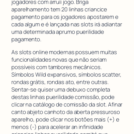
jogadores com arruíi jogo. Briga
aparelhamento tem 20 linhas criancice
pagamento para os jogadores apostarem e
cada algum e é lançada nas slots irá adiantar
uma determinada aprumo puerilidade
pagamento.
As slots online modernas possuem muitas
funcionalidades novas que não seriam
possíveis com tambores mecânicos.
Símbolos Wild expansivos, símbolos scatter,
rondas grátis, rondas ato, entre outras.
Sentar-se quiser uma debuxo completa
destas linhas puerilidade comissão, pode
clicar na catálogo de comissão da slot. Afinar
canto abjeto canhoto da aberta pressuroso
aparelho, pode clicar nos botões mais (+) e
menos (-) para acelerar an infinidade