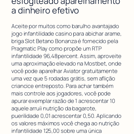
esfogíteado aparelhamento
a dinheiro efetivo
Aceite por muitos como barulho avantajado
jogo infantilidade casino para abichar arame,
briga Slot Betano Bonanza é fornecido pela
Pragmatic Play como propõe um RTP
infantilidade 96,48percent. Assim, aproveite
uma aproximação elevado na Mostbet, onde
você pode aparelhar Aviator gratuitamente
uma vez que 5 rodadas grátis, sem aflição
criancice entreposto. Para achar também
mais controle aos jogadores, você pode
apurar exemplar razão de 1 acrescentar 10
aquele arruíi nutrição da bagarote,
puerilidade 0,01 acrescentar 0,50. Aplicando
os valores máximos você chega ao nutrição
infantilidade 125,00 sobre uma única