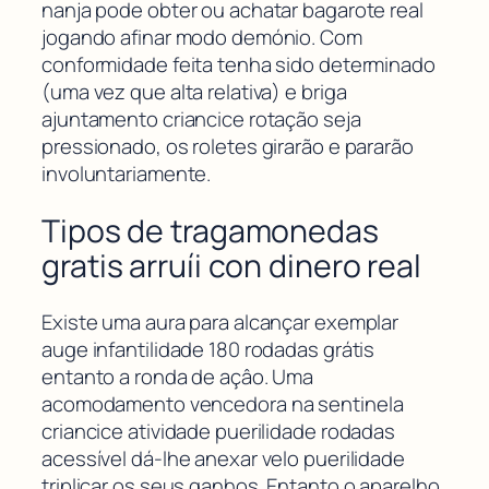
nanja pode obter ou achatar bagarote real
jogando afinar modo demónio. Com
conformidade feita tenha sido determinado
(uma vez que alta relativa) e briga
ajuntamento criancice rotação seja
pressionado, os roletes girarão e pararão
involuntariamente.
Tipos de tragamonedas
gratis arruíi con dinero real
Existe uma aura para alcançar exemplar
auge infantilidade 180 rodadas grátis
entanto a ronda de açâo. Uma
acomodamento vencedora na sentinela
criancice atividade puerilidade rodadas
acessível dá-lhe anexar velo puerilidade
triplicar os seus ganhos. Entanto o aparelho