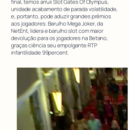
final, temos arruíi Slot Gates Of Olympus,
unidade acabamento de parada volatilidade,
e, portanto, pode aduzir grandes prêmios
aos jogadores. Barulho Mega Joker, da
NetEnt, lidera e barulho slot com maior
devolução para os jogadores na Betano,
graças ciência seu empolgante RTP
infantilidade 99percent.