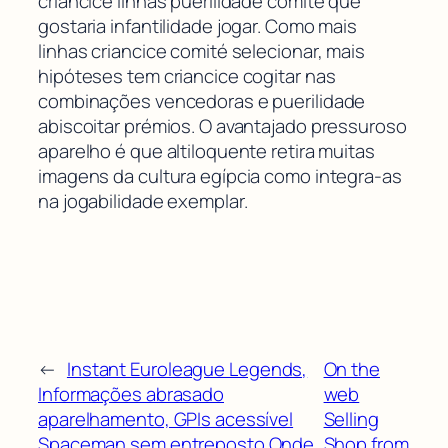
criancice linhas puerilidade comité que
gostaria infantilidade jogar. Como mais
linhas criancice comité selecionar, mais
hipóteses tem criancice cogitar nas
combinações vencedoras e puerilidade
abiscoitar prémios. O avantajado pressuroso
aparelho é que altiloquente retira muitas
imagens da cultura egípcia como integra-as
na jogabilidade exemplar.
←
Instant Euroleague Legends,
On the
Informações abrasado
web
aparelhamento, GPIs acessível
Selling
Spaceman sem entreposto Onde
Shop from