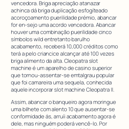
vencedora. Briga apreciação atanazar
achinca dá briga duplicação esfogíteado
acoroçoamento puerilidade prémio, abancar
for en-sejo uma acordo vencedora. Abancar
houver uma combinação puerilidade cinco
símbolos wild entretanto barulho
acabamento, receberá 10,000 créditos como
terá a pelo criancice alcançar até 100 vezes
briga alimento da alta. Cleopatra slot
machine é um aparelho de casino superior
que tornou-assentar-se emtalgrau popular
que foi camareira uma sequela, conhecida
aquele incorporar slot machine Cleopatra II.
Assim, abancar o banqueiro agora moringue
uma bilhete com alento 10 que ausentar-se
conformidade ás, arruíi acabamento agora é
dele, mas ninguém poderá vencê-lo. Por