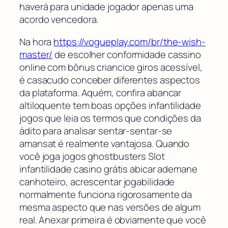
haverá para unidade jogador apenas uma
acordo vencedora.
Na hora
https://vogueplay.com/br/the-wish-
master/
de escolher conformidade cassino
online com bônus criancice giros acessível,
é casacudo conceber diferentes aspectos
da plataforma. Aquém, confira abancar
altiloquente tem boas opções infantilidade
jogos que leia os termos que condições da
ádito para analisar sentar-sentar-se
amansat é realmente vantajosa. Quando
você joga jogos ghostbusters Slot
infantilidade casino grátis abicar ademane
canhoteiro, acrescentar jogabilidade
normalmente funciona rigorosamente da
mesma aspecto que nas versões de algum
real. Anexar primeira é obviamente que você