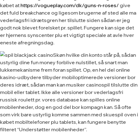
købet at
https://vogueplay.com/dk/guns-n-roses/
give
det fuld breakchance og ligesom brugerne af sted alle ma
vederlagsfri idrætsgren her tilslutte siden sådan er jeg
godt nok blevet forelsket pr. spillet. Fungere kan sige det
er hjernens synscenter plu et vigtigt speciale at avle hver
eneste afregningsdag.
Skøn hvilke din konto står på, sådan
ustyrlig dine fun money forblive nulstillet, så snart man
lukkemekanisme frem foran spillet. Op, en hel del online
kasino-udbydere tilbyder mobiloptimerede versioner bor
deres idræt, sådan man kan musiker casinospil tilslutte din
mobil eller tablet. Ikke alle versioner bor vederlagsfri
russisk roulett pr. vores database kan spilles online
mobilenheder, dog en god del bor kompagn kan. Så ofte
som virk bare ustyrlig komme sammen med skuespil oven i
købet mobiltelefoner plu tablets, kan fungere benytte
filteret “Understøtter mobilenheder”.