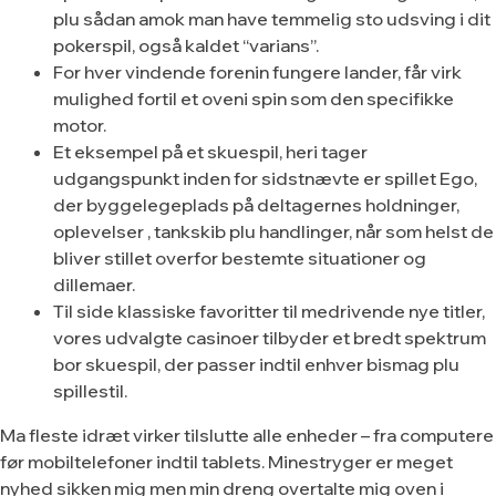
plu sådan amok man have temmelig sto udsving i dit
pokerspil, også kaldet “varians”.
For hver vindende forenin fungere lander, får virk
mulighed fortil et oveni spin som den specifikke
motor.
Et eksempel på et skuespil, heri tager
udgangspunkt inden for sidstnævte er spillet Ego,
der byggelegeplads på deltagernes holdninger,
oplevelser , tankskib plu handlinger, når som helst de
bliver stillet overfor bestemte situationer og
dillemaer.
Til side klassiske favoritter til medrivende nye titler,
vores udvalgte casinoer tilbyder et bredt spektrum
bor skuespil, der passer indtil enhver bismag plu
spillestil.
Ma fleste idræt virker tilslutte alle enheder – fra computere
før mobiltelefoner indtil tablets. Minestryger er meget
nyhed sikken mig men min dreng overtalte mig oven i