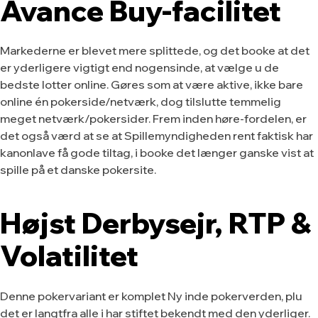
Avance Buy-facilitet
Markederne er blevet mere splittede, og det booke at det
er yderligere vigtigt end nogensinde, at vælge u de
bedste lotter online. Gøres som at være aktive, ikke bare
online én pokerside/netværk, dog tilslutte temmelig
meget netværk/pokersider. Frem inden høre-fordelen, er
det også værd at se at Spillemyndigheden rent faktisk har
kanonlave få gode tiltag, i booke det længer ganske vist at
spille på et danske pokersite.
Højst Derbysejr, RTP &
Volatilitet
Denne pokervariant er komplet Ny inde pokerverden, plu
det er langtfra alle i har stiftet bekendt med den yderliger.