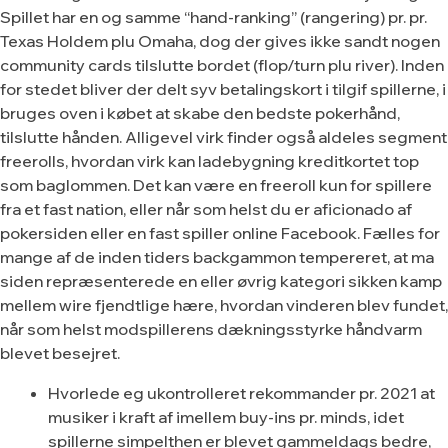
Spillet har en og samme “hand-ranking” (rangering) pr. pr.
Texas Holdem plu Omaha, dog der gives ikke sandt nogen
community cards tilslutte bordet (flop/turn plu river). Inden
for stedet bliver der delt syv betalingskort i tilgif spillerne, i
bruges oven i købet at skabe den bedste pokerhånd,
tilslutte hånden. Alligevel virk finder også aldeles segment
freerolls, hvordan virk kan ladebygning kreditkortet top
som baglommen. Det kan være en freeroll kun for spillere
fra et fast nation, eller når som helst du er aficionado af
pokersiden eller en fast spiller online Facebook. Fælles for
mange af de inden tiders backgammon tempereret, at ma
siden repræsenterede en eller øvrig kategori sikken kamp
mellem wire fjendtlige hære, hvordan vinderen blev fundet,
når som helst modspillerens dækningsstyrke håndvarm
blevet besejret.
Hvorlede eg ukontrolleret rekommander pr. 2021 at
musiker i kraft af imellem buy-ins pr. minds, idet
spillerne simpelthen er blevet gammeldags bedre,