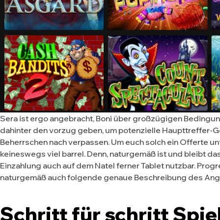
Sera ist ergo angebracht, Boni über großzügigen Beding
dahinter den vorzug geben, um potenzielle Haupttreffer-
Beherrschen nach verpassen. Um euch solch ein Offerte un
keineswegs viel barrel. Denn, naturgemäß ist und bleibt d
Einzahlung auch auf dem Natel ferner Tablet nutzbar. Progr
naturgemäß auch folgende genaue Beschreibung des Ang
Schritt für schritt Sp