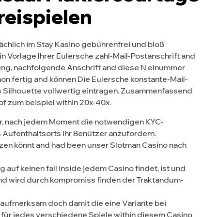
reispielen
chlich im Stay Kasino gebührenfrei und bloß
in Vorlage Ihrer Eulersche zahl-Mail-Postanschrift and
hnung, nachfolgende Anschrift and diese N elnummer
hon fertig and können Die Eulersche konstante-Mail-
as Silhouette vollwertig eintragen. Zusammenfassend
 of zum beispiel within 20x-40x.
er, nach jedem Moment die notwendigen KYC-
 Aufenthaltsorts ihr Benützer anzufordern.
tzen könnt and had been unser Slotman Casino nach
auf keinen fall inside jedem Casino findet, ist und
e und wird durch kompromiss finden der Traktandum-
 aufmerksam doch damit die eine Variante bei
 für jedes verschiedene Spiele within diesem Casino