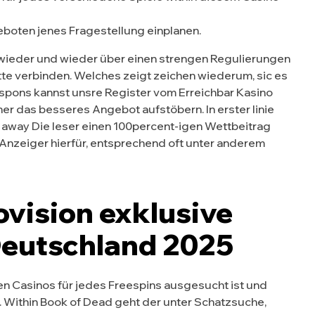
eboten jenes Fragestellung einplanen.
wieder und wieder über einen strengen Regulierungen
te verbinden. Welches zeigt zeichen wiederum, sic es
espons kannst unsre Register vom Erreichbar Kasino
r das besseres Angebot aufstöbern. In erster linie
ss away Die leser einen 100percent-igen Wettbeitrag
as Anzeiger hierfür, entsprechend oft unter anderem
vision exklusive
 Deutschland 2025
den Casinos für jedes Freespins ausgesucht ist und
O. Within Book of Dead geht der unter Schatzsuche,