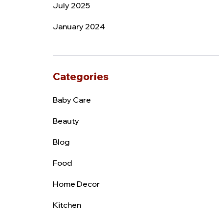
July 2025
January 2024
Categories
Baby Care
Beauty
Blog
Food
Home Decor
Kitchen