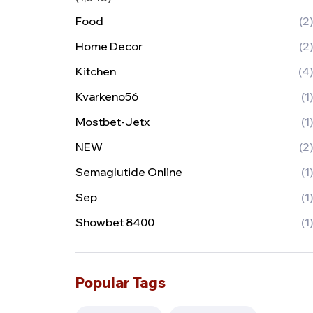
Food
(2)
Home Decor
(2)
Kitchen
(4)
Kvarkeno56
(1)
Mostbet-Jetx
(1)
NEW
(2)
Semaglutide Online
(1)
Sep
(1)
Showbet 8400
(1)
Popular Tags