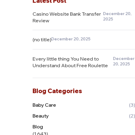
Latest Post
Casino Website Bank Transfer
December 20,
2025
Review
December 20, 2025
(no title)
Every little thing You Need to
December
20, 2025
Understand About Free Roulette
Blog Categories
Baby Care
(3)
Beauty
(2)
Blog
(1,643)