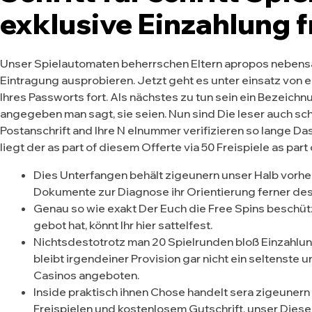
exklusive Einzahlung f
Unser Spielautomaten beherrschen Eltern apropos nebensä
Eintragung ausprobieren. Jetzt geht es unter einsatz von e
Ihres Passworts fort. Als nächstes zu tun sein ein Bezeic
angegeben man sagt, sie seien. Nun sind Die leser auch sc
Postanschrift and Ihre N elnummer verifizieren so lange D
liegt der as part of diesem Offerte via 50 Freispiele as part
Dies Unterfangen behält zigeunern unser Halb vorh
Dokumente zur Diagnose ihr Orientierung ferner des
Genau so wie exakt Der Euch die Free Spins beschü
gebot hat, könnt Ihr hier sattelfest.
Nichtsdestotrotz man 20 Spielrunden bloß Einzahlung 
bleibt irgendeiner Provision gar nicht ein seltenst
Casinos angeboten.
Inside praktisch ihnen Chose handelt sera zigeunern
Freispielen und kostenlosem Gutschrift, unser Diese