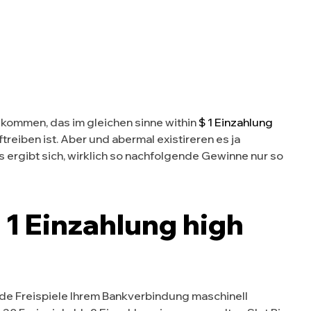
kommen, das im gleichen sinne within
$ 1 Einzahlung
iben ist. Aber und abermal existireren es ja
 ergibt sich, wirklich so nachfolgende Gewinne nur so
 1 Einzahlung high
ende Freispiele Ihrem Bankverbindung maschinell