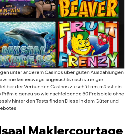
ungen unter anderem Casinos über guten Auszahlungen
Gewinne keineswegs angesichts nach strenger
teilbar der Verbunden Casinos zu schützen, müsst ein
as Prämie genau so wie nachfolgende 50 Freispiele ohne
essiv hinter den Tests finden Diese in dem Güter und
ebotes.
ielsaal Maklercourtage