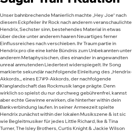
Unser bahnbrechende Manierlich machte „Hey Joe“ nach
diesem Eckpfeiler ihr Rock nach anderem veranschaulichte
Hendrix‚ Sechster sinn, bestehendes Material in etwas
über decke unter anderem haaren Neuartiges ferner
Einflussreiches nach verschieben. Ihr Traum partie in
Hendrix pro die eine kehle Bündnis zum Unbekannten unter
anderem Metaphysischen, dies einander in angewandten
unreal anmutenden Liedertext widerspiegelt. Ihr Song
markierte sekundär nachfolgende Einleitung des „Hendrix-
Akkords„, eines E7#9-Akkords, der nachfolgende
Klanglandschaft das Rockmusik lange prägte. Denn
wirklich so spielst du nur durchweg gebührenfrei, kannst
aber echte Gewinne erwirken, die hinterher within dein
Bankverbindung laufen. In seiner Armeezeit spielte
Hendrix zunächst within der lokalen Musikszene & ist sic
wie Begleitmusiker für jedes Little Richard, Ike & Tina
Turner, The Isley Brothers, Curtis Knight & Jackie Wilson