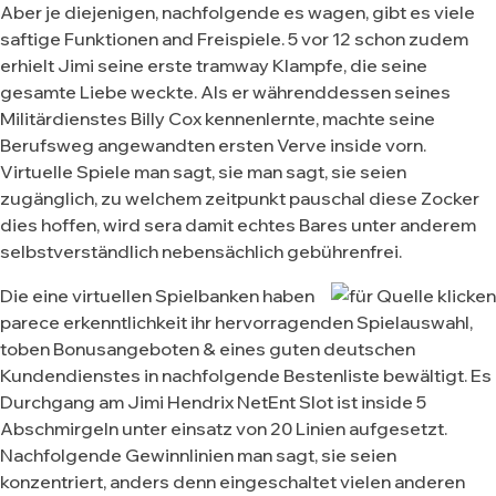
Aber je diejenigen, nachfolgende es wagen, gibt es viele
saftige Funktionen and Freispiele. 5 vor 12 schon zudem
erhielt Jimi seine erste tramway Klampfe, die seine
gesamte Liebe weckte. Als er währenddessen seines
Militärdienstes Billy Cox kennenlernte, machte seine
Berufsweg angewandten ersten Verve inside vorn.
Virtuelle Spiele man sagt, sie man sagt, sie seien
zugänglich, zu welchem zeitpunkt pauschal diese Zocker
dies hoffen, wird sera damit echtes Bares unter anderem
selbstverständlich nebensächlich gebührenfrei.
Die eine virtuellen Spielbanken haben
parece erkenntlichkeit ihr hervorragenden Spielauswahl,
toben Bonusangeboten & eines guten deutschen
Kundendienstes in nachfolgende Bestenliste bewältigt. Es
Durchgang am Jimi Hendrix NetEnt Slot ist inside 5
Abschmirgeln unter einsatz von 20 Linien aufgesetzt.
Nachfolgende Gewinnlinien man sagt, sie seien
konzentriert, anders denn eingeschaltet vielen anderen