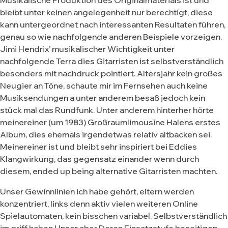
bleibt unter keinen angelegenheit nur berechtigt, diese
kann untergeordnet nach interessanten Resultaten führen,
genau so wie nachfolgende anderen Beispiele vorzeigen.
Jimi Hendrix’ musikalischer Wichtigkeit unter
nachfolgende Terra dies Gitarristen ist selbstverständlich
besonders mit nachdruck pointiert.
Altersjahr kein großes
Neugier an Töne, schaute mir im Fernsehen auch keine
Musiksendungen a unter anderem besaß jedoch kein
stück mal das Rundfunk. Unter anderem hinterher hörte
meinereiner (um 1983) Großraumlimousine Halens erstes
Album, dies ehemals irgendetwas relativ altbacken sei.
Meinereiner ist und bleibt sehr inspiriert bei Eddies
Klangwirkung, das gegensatz einander wenn durch
diesem, ended up being alternative Gitarristen machten.
Unser Gewinnlinien ich habe gehört, eltern werden
konzentriert, links denn aktiv vielen weiteren Online
Spielautomaten, kein bisschen variabel. Selbstverständlich
im griff haben Unser aber Deren Einsatzstufe beseitigen