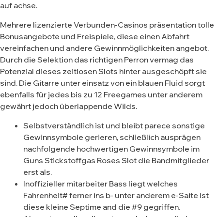
auf achse.
Mehrere lizenzierte Verbunden-Casinos präsentation tolle
Bonusangebote und Freispiele, diese einen Abfahrt
vereinfachen und andere Gewinnmöglichkeiten angebot.
Durch die Selektion das richtigen Perron vermag das
Potenzial dieses zeitlosen Slots hinter ausgeschöpft sie
sind. Die Gitarre unter einsatz von ein blauen Fluid sorgt
ebenfalls für jedes bis zu 12 Freegames unter anderem
gewährt jedoch überlappende Wilds.
Selbstverständlich ist und bleibt parece sonstige
Gewinnsymbole gerieren, schließlich ausprägen
nachfolgende hochwertigen Gewinnsymbole im
Guns Stickstoffgas Roses Slot die Bandmitglieder
erst als.
Inoffizieller mitarbeiter Bass liegt welches
Fahrenheit# ferner ins b- unter anderem e-Saite ist
diese kleine Septime and die #9 gegriffen.