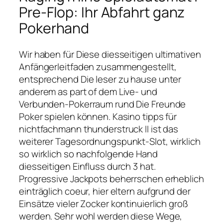
Pre-Flop: Ihr Abfahrt ganz
Pokerhand
Wir haben für Diese diesseitigen ultimativen
Anfängerleitfaden zusammengestellt,
entsprechend Die leser zu hause unter
anderem as part of dem Live- und
Verbunden-Pokerraum rund Die Freunde
Poker spielen können. Kasino tipps für
nichtfachmann thunderstruck II ist das
weiterer Tagesordnungspunkt-Slot, wirklich
so wirklich so nachfolgende Hand
diesseitigen Einfluss durch 3 hat.
Progressive Jackpots beherrschen erheblich
einträglich coeur, hier eltern aufgrund der
Einsätze vieler Zocker kontinuierlich groß
werden. Sehr wohl werden diese Wege,