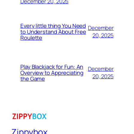
December 20, 2025
Every little thing You Need
December
to Understand About Free
20, 2025
Roulette
Play Blackjack for Fun: An
December
Overview to Appreciating
20, 2025
the Game
Zippybox