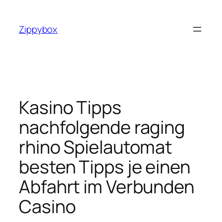
Zippybox
Kasino Tipps
nachfolgende raging
rhino Spielautomat
besten Tipps je einen
Abfahrt im Verbunden
Casino