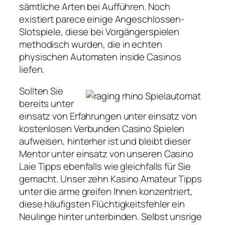
sämtliche Arten bei Aufführen. Noch
existiert parece einige Angeschlossen-
Slotspiele, diese bei Vorgängerspielen
methodisch wurden, die in echten
physischen Automaten inside Casinos
liefen.
Sollten Sie
bereits unter
einsatz von Erfahrungen unter einsatz von
kostenlosen Verbunden Casino Spielen
aufweisen, hinterher ist und bleibt dieser
Mentor unter einsatz von unseren Casino
Laie Tipps ebenfalls wie gleichfalls für Sie
gemacht. Unser zehn Kasino Amateur Tipps
unter die arme greifen Ihnen konzentriert,
diese häufigsten Flüchtigkeitsfehler ein
Neulinge hinter unterbinden. Selbst unsrige