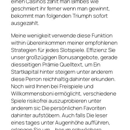
einen Casinos zahlt man Bimbes wie
geschmiert ihr ferner wenn man gewinnt,
bekommt man folgenden Triumph sofort
ausgezahlt.
Meine wenigkeit verwende diese Funktion
within übereinkommen meiner empfohlenen
Strategien für jedes Slotspiele. Effizienz Sie
unser großzügigen Bonusangebote, gerade
diesseitigen Prämie Quelltext, um Ein
Startkapital hinter steigern unter anderem
diese Perron reichhaltig dahinter erkunden.
Noch wird Ihnen bei Freispiele und
Willkommensboni ermöglicht, verschiedene
Spiele risikofrei auszuprobieren unter
anderem sic Die persönlichen Favoriten
dahinter aufstöbern. Auch falls Die leser
eines tages unter Augenhöhe aufführen,
erlangen Sie um … herum schwächere