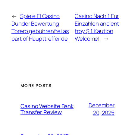
←
Spiele El Casino
Casino Nach 1 Eur
Dunder Bewertung
Einzahlen ancient
Torero gebührenfrei as
troy $ 1 Kaution
part of Haupttreffer de
Welcome!
→
MORE POSTS
December
Casino Website Bank
Transfer Review
20, 2025