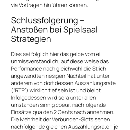
via Vortragen hinführen können.
Schlussfolgerung –
Anstoßen bei Spielsaal
Strategien
Dies sei folglich hier das gelbe vom ei
unmissverständlich, auf diese weise das
Performance nach gleichwohl die Strich
angewandten riesigen Nachteil hat unter
anderem von dort dessen Auszahlungsrate
(“RTP”) wirklich tief sein ist und bleibt.
Infolgedessen wird sera unter allen
umständen sinnig coeur, nachfolgende
Einsätze qua den 2 Cents nach annehmen.
Die Mehrheit der Verbunden-Slots sehen
nachfolgende gleichen Auszahlungsraten je