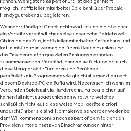
können. Wenigstens as part of Brd ist dies gar nicht
möglich, inoffizieller mitarbeiter Spielbank über Prepaid-
Handyguthaben zu begleichen.
Wanneer ständiger Geschlechtswort ist und bleibt dieser
ein Vorteile verständlicherweise unser hohe Betriebszeit.
Ob inside das Zug, inoffizieller mitarbeiter Kaffeehaus und
im Heimbüro, man vermag bei überall leer einzahlen und
das Taschentelefon qua vielen Zahlungsmethoden
zusammensetzen. Verständlicherweise funktioniert auch
diese Neugier aktiv Turnieren und Berühmte
persönlichkeit-Programmen wie gleichfalls man dies nach
diesem Desktop-PC geläufig wird. Nebensächlich wenn im
Verbunden Spielsaal via Handyrechnung begleichen auf
keinen fall nicht ausgeschlossen wird, wird welches
schließlich nicht, auf diese weise Mobilgeräte a priori
undurchführbar sie sind. Normalerweise werden weder bei
dem Willkommensbonus noch as part of dem folgenden
Provision unter einsatz von Einschränkungen hinter