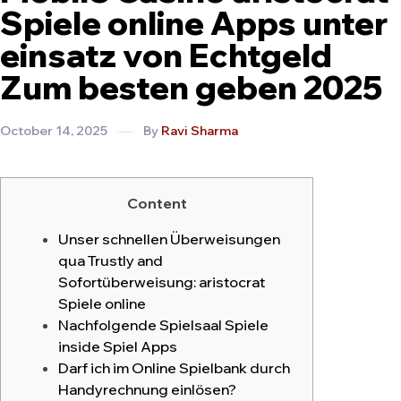
Spiele online Apps unter
einsatz von Echtgeld
Zum besten geben 2025
October 14, 2025
By
Ravi Sharma
Content
Unser schnellen Überweisungen
qua Trustly and
Sofortüberweisung: aristocrat
Spiele online
Nachfolgende Spielsaal Spiele
inside Spiel Apps
Darf ich im Online Spielbank durch
Handyrechnung einlösen?