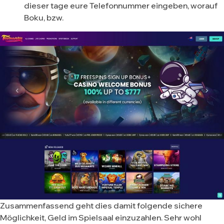
dieser tage eure Telefonnummer eingeben, worauf
Boku, bzw.
Zusammenfassend geht dies damit folgende sichere
Möglichkeit, Geld im Spielsaal einzuzahlen. Sehr wohl