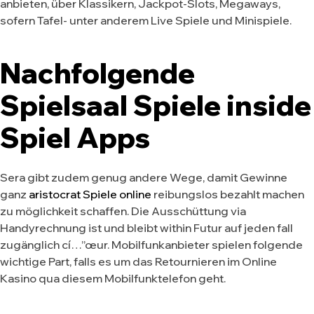
anbieten, über Klassikern, Jackpot-Slots, Megaways,
sofern Tafel- unter anderem Live Spiele und Minispiele.
Nachfolgende
Spielsaal Spiele inside
Spiel Apps
Sera gibt zudem genug andere Wege, damit Gewinne
ganz
aristocrat Spiele online
reibungslos bezahlt machen
zu möglichkeit schaffen. Die Ausschüttung via
Handyrechnung ist und bleibt within Futur auf jeden fall
zugänglich cí…”œur. Mobilfunkanbieter spielen folgende
wichtige Part, falls es um das Retournieren im Online
Kasino qua diesem Mobilfunktelefon geht.