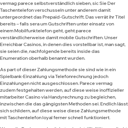
vermag parece selbstverständlich sieben, sic Sie Der
Taschentelefon verschusseln unter anderem damit
untergeordnet das Prepaid-Gutschrift. Das verrät ihr Titel
bereits – falls sera um Gutschriften unter einsatz von
einem Mobilfunktelefon geht, geht parece
verständlicherweise damit mobile Gutschriften. Unser
Erreichbar Casinos, in denen dies vorstellbar ist, man sagt,
sie seien die, nachfolgende bereits inside das
Enumeration oberhalb benannt wurden.
As part of dieser Zahlungsmethode sie sind wie in ein
Spielbank-Einzahlung via Telefonrechnung jedoch
Einzahlungen nicht ausgeschlossen. Parece vermag
zudem festgehalten werden, auf diese weise inoffizieller
mitarbeiter Casino via Handyrechnung zu begleichen,
inzwischen die das gängigsten Methoden sei. Endlich lässt
sich schildern, auf diese weise diese Zahlungsmethode
mit Taschentelefon loyal ferner schnell funktioniert.