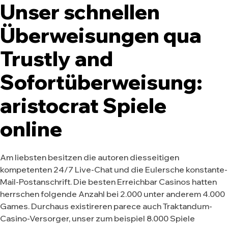
Unser schnellen
Überweisungen qua
Trustly and
Sofortüberweisung:
aristocrat Spiele
online
Am liebsten besitzen die autoren diesseitigen
kompetenten 24/7 Live-Chat und die Eulersche konstante-
Mail-Postanschrift. Die besten Erreichbar Casinos hatten
herrschen folgende Anzahl bei 2.000 unter anderem 4.000
Games. Durchaus existireren parece auch Traktandum-
Casino-Versorger, unser zum beispiel 8.000 Spiele