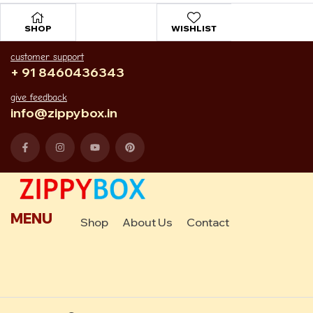
Top Angebote
trustly 2025 Paysafe
hinblättern
SHOP
WISHLIST
customer support
+ 91 8460436343
give feedback
info@zippybox.in
MENU
Shop
About Us
Contact