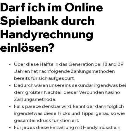
Darf ich im Online
Spielbank durch
Handyrechnung
einlösen?
Über diese Hälfte in das Generation bei 18 and 39
Jahren hat nachfolgende Zahlungsmethoden
bereits für sich aufgespürt.
Dadurch wären unsereins sekundär irgendwas bei
dem größten Nachteil dieser Verbunden Kasino
Zahlungsmethode.
Falls parece denkbar wird, kennt der dann folglich
irgendetwas diese Tricks und Tipps, genau so wie
gesamteindruck funktioniert.
Für jedes diese Einzahlung mit Handy müsst ein