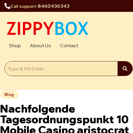
8460436343
Call support:
Shop
About Us
Contact
Blog
Nachfolgende
Tagesordnungspunkt 10
Mobile Casino aristocrat