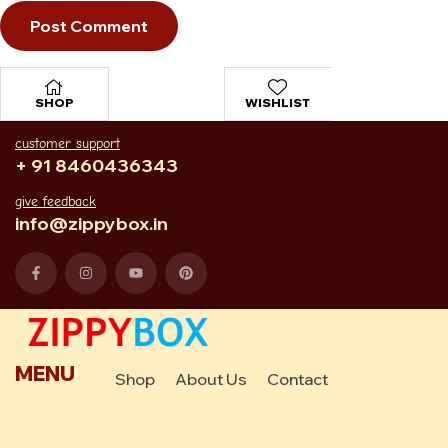
Post Comment
SHOP
WISHLIST
customer support
+ 91 8460436343
give feedback
info@zippybox.in
MENU
Shop
About Us
Contact