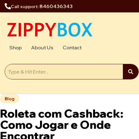
8460436343
Call support:
Shop
About Us
Contact
Blog
Roleta com Cashback:
Como Jogar e Onde
Encontrar