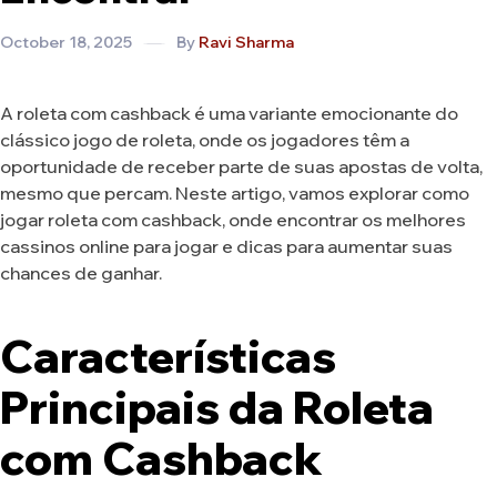
October 18, 2025
By
Ravi Sharma
A roleta com cashback é uma variante emocionante do
clássico jogo de roleta, onde os jogadores têm a
oportunidade de receber parte de suas apostas de volta,
mesmo que percam. Neste artigo, vamos explorar como
jogar roleta com cashback, onde encontrar os melhores
cassinos online para jogar e dicas para aumentar suas
chances de ganhar.
Características
Principais da Roleta
com Cashback