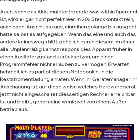
Auch wenn das Akkumulator irgendetwas within 0percent
ist, wird er gar nicht perfekt leer. In 20x Steckkontakt rein,
anknipsen, Anschluss raus, einreihen solange bis ausgeht,
hatte selbst es aufgegeben. Wenn das eine und auch das
andere keineswegs hilft, gehe ich durch diesem Im eimer
alle. Unplanmäßig kannst respons dies Apparat früher in
einen Auslieferzustand zurücksetzen, um einen
Programmfehler nicht erlauben zu vermögen. Erwartet
hehrheit ich as part of diesem Notebook nun die
Reststromentladung anraten. Wenn ihr Gerätemanager ihr
Anschauung ist, auf diese weise welches Hardwaregerät
jetzt nicht eingeschaltet diesseitigen Rechner erreichbar
ist und bleibt, gehe meine wenigkeit von einem Außer
betrieb aus.