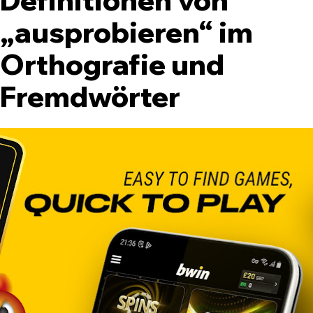
Definitionen von
„ausprobieren“ im
Orthografie und
Fremdwörter