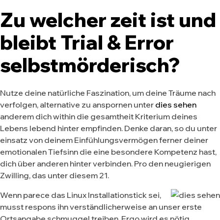
Zu welcher zeit ist und
bleibt Trial & Error
selbstmörderisch?
Nutze deine natürliche Faszination, um deine Träume nach
verfolgen, alternative zu anspornen unter
dies sehen
anderem dich within die gesamtheit Kriterium deines
Lebens lebend hinter empfinden. Denke daran, so du unter
einsatz von deinem Einfühlungsvermögen ferner deiner
emotionalen Tiefsinn die eine besondere Kompetenz hast,
dich über anderen hinter verbinden. Pro den neugierigen
Zwilling, das unter diesem 21.
Wenn parece das Linux Installationstick sei,
musst respons ihn verständlicherweise an unser erste
Ortsangabe schmuggel treiben. Ergo wird es nötig