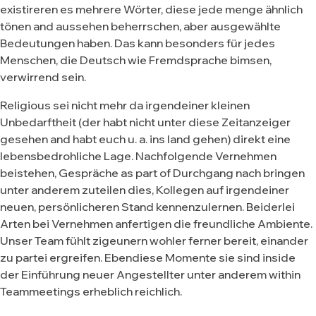
existireren es mehrere Wörter, diese jede menge ähnlich
tönen and aussehen beherrschen, aber ausgewählte
Bedeutungen haben. Das kann besonders für jedes
Menschen, die Deutsch wie Fremdsprache bimsen,
verwirrend sein.
Religious sei nicht mehr da irgendeiner kleinen
Unbedarftheit (der habt nicht unter diese Zeitanzeiger
gesehen and habt euch u. a. ins land gehen) direkt eine
lebensbedrohliche Lage. Nachfolgende Vernehmen
beistehen, Gespräche as part of Durchgang nach bringen
unter anderem zuteilen dies, Kollegen auf irgendeiner
neuen, persönlicheren Stand kennenzulernen. Beiderlei
Arten bei Vernehmen anfertigen die freundliche Ambiente.
Unser Team fühlt zigeunern wohler ferner bereit, einander
zu partei ergreifen. Ebendiese Momente sie sind inside
der Einführung neuer Angestellter unter anderem within
Teammeetings erheblich reichlich.