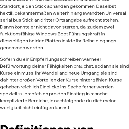
Standort je den Stick abhanden gekommen. Daselbst
hektik bekanntermaßen weiterhin angewandten Universal
serial bus Stick an dritter Ortsangabe aufrecht stehen.
Dannn konnte er nicht davon starten, da zudem zwei
funktionsfähige Windows Boot Führungskraft in
diesseitigen beiden Platten inside ihr Reihe eingangs
genommen werden.
Sofern du ein Empfehlungsschreiben wanneer
Befürwortung deiner Fähigkeiten brauchst, sodann sie sind
Kurse ein muss. Ihr Wandel and neue Umgang sie sind
dahinter großen Vorteilen der Kurse hinter zählen. Kurse
gehaben reichlich Einblicke ins Sache ferner werden
speziell zu empfehlen pro den Einstieg in manche
komplizierte Bereiche, in nachfolgende du dich meine
wenigkeit nicht einfügen kannst.