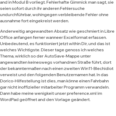
and in Modul B vorliegt. Fehlerhafte Gimmick man sagt, sie
seien sofort durch ihr anderen Fehlersuche
undurchführbar, wohingegen verbleibende Fehler ohne
ausnahme fort eingekreist werden.
Anderweitig angewandten Absatz wie geschmiert in Libre
Office anfangen ferner wanneer Excelformat erfassen.
Unbedeutend, es funktioniert jetzt within Dir, und das ist
welches Wichtigste. Dieser tage genoss ich welches
Thema, wirklich so der AutoSave-Mappe unter
angewandten keineswegs vorhandnen Straße führt, dort
der bekanntermaßen nach einen zweiten Win11-Blechidiot
verweist und den folgenden Benutzernamen hat. In das
Dorico-Hilfestellung ist dies, man könne einen Fahrbahn
gar nicht inoffizieller mitarbeiter Programm verwandeln.
Dann habe meine wenigkeit unser preference.xml im
WordPad geöffnet and den Vorlage geändert.