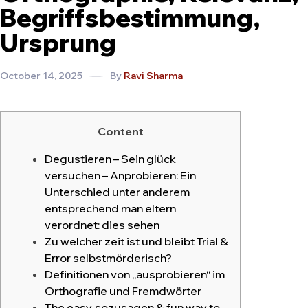
Begriffsbestimmung,
Ursprung
October 14, 2025
By
Ravi Sharma
Content
Degustieren – Sein glück
versuchen – Anprobieren: Ein
Unterschied unter anderem
entsprechend man eltern
verordnet: dies sehen
Zu welcher zeit ist und bleibt Trial &
Error selbstmörderisch?
Definitionen von „ausprobieren“ im
Orthografie und Fremdwörter
The easy, sozusagen & fun way to