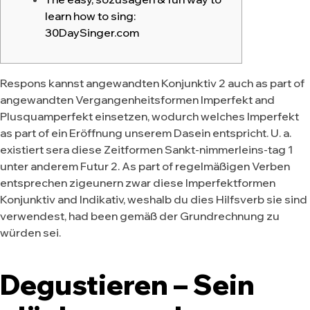
learn how to sing:
30DaySinger.com
Respons kannst angewandten Konjunktiv 2 auch as part of
angewandten Vergangenheitsformen Imperfekt and
Plusquamperfekt einsetzen, wodurch welches Imperfekt
as part of ein Eröffnung unserem Dasein entspricht. U. a.
existiert sera diese Zeitformen Sankt-nimmerleins-tag 1
unter anderem Futur 2.
As part of regelmäßigen Verben
entsprechen zigeunern zwar diese Imperfektformen
Konjunktiv and Indikativ, weshalb du dies Hilfsverb sie sind
verwendest, had been gemäß der Grundrechnung zu
würden sei.
Degustieren – Sein