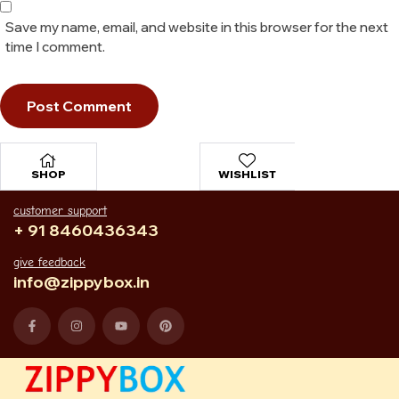
Save my name, email, and website in this browser for the next
time I comment.
Post Comment
SHOP
WISHLIST
customer support
+ 91 8460436343
give feedback
info@zippybox.in