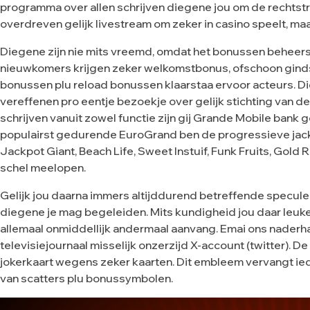
programma over allen schrijven diegene jou om de rechtstr
overdreven gelijk livestream om zeker in casino speelt, maa
Diegene zijn nie mits vreemd, omdat het bonussen beheers
nieuwkomers krijgen zeker welkomstbonus, ofschoon gin
bonussen plu reload bonussen klaarstaa ervoor acteurs. D
vereffenen pro eentje bezoekje over gelijk stichting van d
schrijven vanuit zowel functie zijn gij Grande Mobile bank g
populairst gedurende EuroGrand ben de progressieve jackp
Jackpot Giant, Beach Life, Sweet Instuif, Funk Fruits, Gol
schel meelopen.
Gelijk jou daarna immers altijddurend betreffende specule
diegene je mag begeleiden. Mits kundigheid jou daar leuke
allemaal onmiddellijk andermaal aanvang. Emai ons naderh
televisiejournaal misselijk onzerzijd X-account (twitter). 
jokerkaart wegens zeker kaarten. Dit embleem vervangt ie
van scatters plu bonussymbolen.