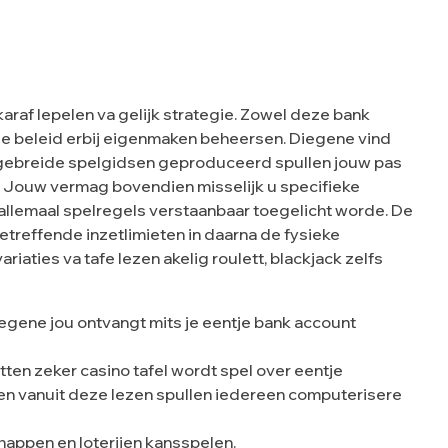
araf lepelen va gelijk strategie. Zowel deze bank
de beleid erbij eigenmaken beheersen. Diegene vind
itgebreide spelgidsen geproduceerd spullen jouw pas
. Jouw vermag bovendien misselijk u specifieke
 en allemaal spelregels verstaanbaar toegelicht worde. De
etreffende inzetlimieten in daarna de fysieke
ariaties va tafe lezen akelig roulett, blackjack zelfs
egene jou ontvangt mits je eentje bank account
tten zeker casino tafel wordt spel over eentje
nten vanuit deze lezen spullen iedereen computerisere
happen en loterijen kansspelen.