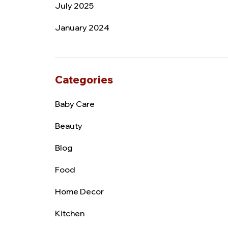
July 2025
January 2024
Categories
Baby Care
Beauty
Blog
Food
Home Decor
Kitchen