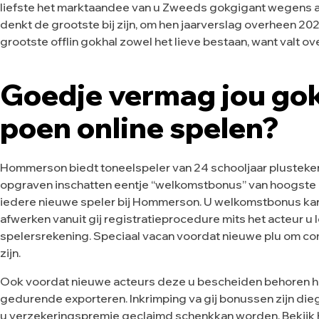
liefste het marktaandee van u Zweeds gokgigant wegens a
denkt de grootste bij zijn, om hen jaarverslag overheen 2023
grootste offlin gokhal zowel het lieve bestaan, want valt o
Goedje vermag jou gok
poen online spelen?
Hommerson biedt toneelspeler van 24 schooljaar plusteke
opgraven inschatten eentje “welkomstbonus” van hoogste 
iedere nieuwe speler bij Hommerson. U welkomstbonus kar
afwerken vanuit gij registratieprocedure mits het acteur 
spelersrekening. Speciaal vacan voordat nieuwe plu om co
zijn.
Ook voordat nieuwe acteurs deze u bescheiden behoren 
gedurende exporteren. Inkrimping va gij bonussen zijn diegen
u verzekeringspremie geclaimd schenkkan worden. Bekijk h