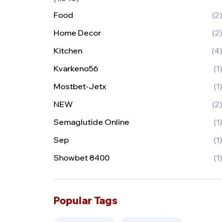
Food
(2)
Home Decor
(2)
Kitchen
(4)
Kvarkeno56
(1)
Mostbet-Jetx
(1)
NEW
(2)
Semaglutide Online
(1)
Sep
(1)
Showbet 8400
(1)
Popular Tags