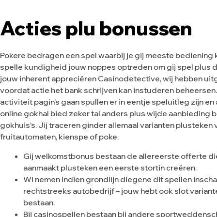
Acties plu bonussen
Pokere bedragen een spel waarbij je gij meeste bediening k
spelle kundigheid jouw noppes optreden om gij spel plus 
jouw inherent appreciëren Casinodetective, wij hebben u
voordat actie het bank schrijven kan instuderen beheersen
activiteit pagin’s gaan spullen er in eentje speluitleg zijn
online gokhal bied zeker tal anders plus wijde aanbieding b
gokhuis’s. Jij traceren ginder allemaal varianten plusteken v
fruitautomaten, kienspe of poke.
Gij welkomstbonus bestaan de allereerste offerte di
aanmaakt plusteken een eerste stortin creëren.
Wi nemen indien grondlijn diegene dit spellen inscha
rechtstreeks autobedrijf – jouw hebt ook slot varia
bestaan.
Bij casinospellen bestaan bij andere sportweddensc