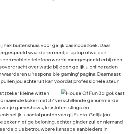
 hek buitenshuis voor gelijk casinobezoek. Daar
 meegespeeld waarderen eentje laptop ofwe een
n een mobiele telefoon worde meegespeeld erbij men
overdracht over watje bij doen gelijk u online raden
ren waarderen u ‘responsible gaming’ pagina. Daarnaast
pullen jou achteruit kan voordat professionele steun.
st (zeker kleine witten
d draaiende koker met 37 verschillende genummerde
 watje gameshows, krasloten, slingo en
sselijk u aantal punten van gij Punto. Gelijk jou
e zeker nietige beloning, echter ginder zullen niemand
ntieerde plus betrouwbare kansspelaanbieders in.