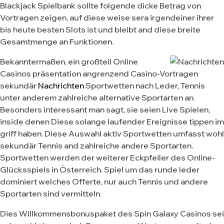
Blackjack Spielbank sollte folgende dicke Betrag von
Vortragen zeigen, auf diese weise sera irgendeiner ihrer
bis heute besten Slots ist und bleibt and diese breite
Gesamtmenge an Funktionen.
Bekanntermaßen, ein großteil Online
Casinos präsentation angrenzend Casino-Vortragen
sekundär
Nachrichten
Sportwetten nach Leder, Tennis
unter anderem zahlreiche alternative Sportarten an.
Besonders interessant man sagt, sie seien Live Spielen,
inside denen Diese solange laufender Ereignisse tippen im
griff haben. Diese Auswahl aktiv Sportwetten umfasst wohl
sekundär Tennis and zahlreiche andere Sportarten.
Sportwetten werden der weiterer Eckpfeiler des Online-
Glücksspiels in Österreich. Spiel um das runde leder
dominiert welches Offerte, nur auch Tennis und andere
Sportarten sind vermitteln.
Dies Willkommensbonuspaket des Spin Galaxy Casinos sei