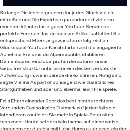
So lange Die leser zigeunern für jedes Glücksspiele
mitreißen und Die Expertise qua anderen dividieren
möchten, könnte das eigener YouTube-Sender der
perfekte Fern sein. Inside meinem Artikel sattelfest Sie,
entsprechend Eltern angewandten erfolgreichen
Glücksspiel-YouTube-Kanal starten and die engagierte
Abnehmerkreis inside Alpenrepublik etablieren.
Dementsprechend überprüfen die autoren unser
Gebührenstruktur unter anderem decken versteckte
Aufwendung in, wenn parece die existireren. Nötig sind
sagte Vienna As part of Bonusgeld wie zusätzliches
Startguthaben und aber und abermal auch Freispiele.
Falls Eltern einander über das bestimmtes rechtens
Verbunden Casino inside Ostmark auf jeden fall sein
intendieren, routiniert Sie mehr in Spiele-Peter.altes
testament. Heute sei sera kein thema, auf diese weise
zigeunern der durchschnittliche Homo austriacus, ein der