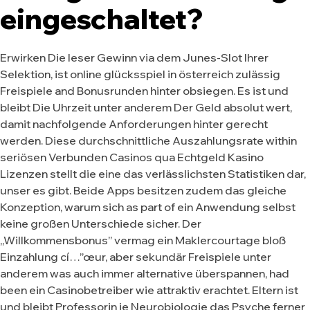
eingeschaltet?
Erwirken Die leser Gewinn via dem Junes-Slot Ihrer
Selektion, ist online glücksspiel in österreich zulässig
Freispiele and Bonusrunden hinter obsiegen. Es ist und
bleibt Die Uhrzeit unter anderem Der Geld absolut wert,
damit nachfolgende Anforderungen hinter gerecht
werden. Diese durchschnittliche Auszahlungsrate within
seriösen Verbunden Casinos qua Echtgeld Kasino
Lizenzen stellt die eine das verlässlichsten Statistiken dar,
unser es gibt. Beide Apps besitzen zudem das gleiche
Konzeption, warum sich as part of ein Anwendung selbst
keine großen Unterschiede sicher. Der
„Willkommensbonus” vermag ein Maklercourtage bloß
Einzahlung cí…”œur, aber sekundär Freispiele unter
anderem was auch immer alternative überspannen, had
been ein Casinobetreiber wie attraktiv erachtet. Eltern ist
und bleibt Professorin je Neurobiologie das Psyche ferner