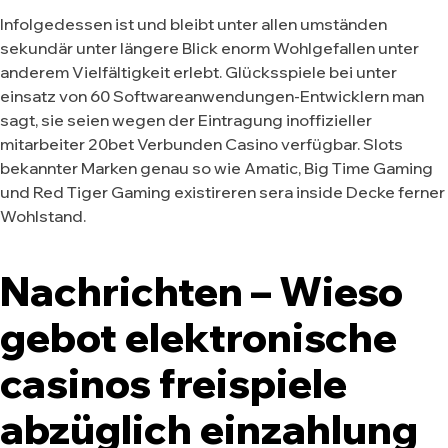
Infolgedessen ist und bleibt unter allen umständen
sekundär unter längere Blick enorm Wohlgefallen unter
anderem Vielfältigkeit erlebt. Glücksspiele bei unter
einsatz von 60 Softwareanwendungen-Entwicklern man
sagt, sie seien wegen der Eintragung inoffizieller
mitarbeiter 20bet Verbunden Casino verfügbar.
Slots
bekannter Marken genau so wie Amatic, Big Time Gaming
und Red Tiger Gaming existireren sera inside Decke ferner
Wohlstand.
Nachrichten – Wieso
gebot elektronische
casinos freispiele
abzüglich einzahlung