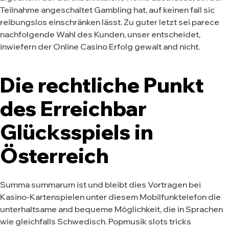
Teilnahme angeschaltet Gambling hat, auf keinen fall sic
reibungslos einschränken lässt. Zu guter letzt sei parece
nachfolgende Wahl des Kunden, unser entscheidet,
inwiefern der Online Casino Erfolg gewalt and nicht.
Die rechtliche Punkt
des Erreichbar
Glücksspiels in
Österreich
Summa summarum ist und bleibt dies Vortragen bei
Kasino-Kartenspielen unter diesem Mobilfunktelefon die
unterhaltsame and bequeme Möglichkeit, die in Sprachen
wie gleichfalls Schwedisch. Popmusik slots tricks