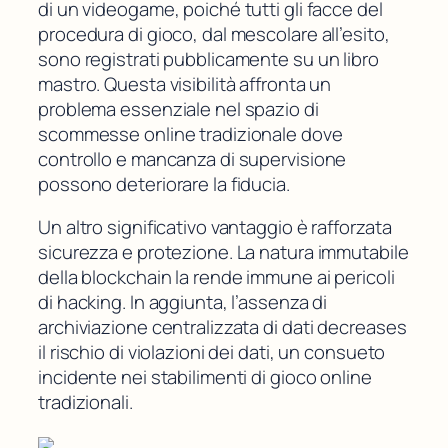
di un videogame, poiché tutti gli facce del
procedura di gioco, dal mescolare all’esito,
sono registrati pubblicamente su un libro
mastro. Questa visibilità affronta un
problema essenziale nel spazio di
scommesse online tradizionale dove
controllo e mancanza di supervisione
possono deteriorare la fiducia.
Un altro significativo vantaggio è rafforzata
sicurezza e protezione. La natura immutabile
della blockchain la rende immune ai pericoli
di hacking. In aggiunta, l’assenza di
archiviazione centralizzata di dati decreases
il rischio di violazioni dei dati, un consueto
incidente nei stabilimenti di gioco online
tradizionali.