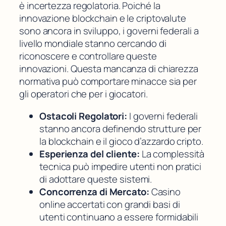
è incertezza regolatoria. Poiché la
innovazione blockchain e le criptovalute
sono ancora in sviluppo, i governi federali a
livello mondiale stanno cercando di
riconoscere e controllare queste
innovazioni. Questa mancanza di chiarezza
normativa può comportare minacce sia per
gli operatori che per i giocatori.
Ostacoli Regolatori:
I governi federali
stanno ancora definendo strutture per
la blockchain e il gioco d’azzardo cripto.
Esperienza del cliente:
La complessità
tecnica può impedire utenti non pratici
di adottare queste sistemi.
Concorrenza di Mercato:
Casino
online accertati con grandi basi di
utenti continuano a essere formidabili