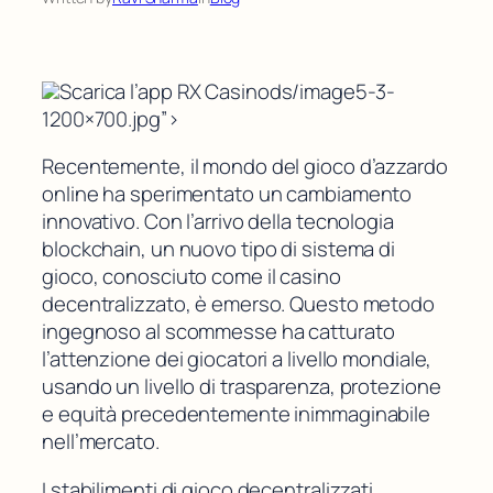
Scarica l’app RX Casinods/image5-3-
1200×700.jpg”>
Recentemente, il mondo del gioco d’azzardo
online ha sperimentato un cambiamento
innovativo. Con l’arrivo della tecnologia
blockchain, un nuovo tipo di sistema di
gioco, conosciuto come il casino
decentralizzato, è emerso. Questo metodo
ingegnoso al scommesse ha catturato
l’attenzione dei giocatori a livello mondiale,
usando un livello di trasparenza, protezione
e equità precedentemente inimmaginabile
nell’mercato.
I stabilimenti di gioco decentralizzati