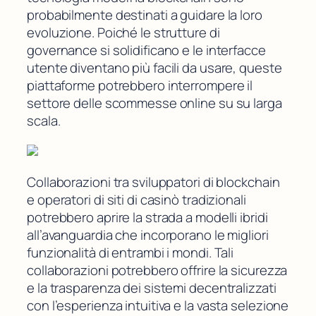
probabilmente destinati a guidare la loro
evoluzione. Poiché le strutture di
governance si solidificano e le interfacce
utente diventano più facili da usare, queste
piattaforme potrebbero interrompere il
settore delle scommesse online su su larga
scala.
Collaborazioni tra sviluppatori di blockchain
e operatori di siti di casinò tradizionali
potrebbero aprire la strada a modelli ibridi
all’avanguardia che incorporano le migliori
funzionalità di entrambi i mondi. Tali
collaborazioni potrebbero offrire la sicurezza
e la trasparenza dei sistemi decentralizzati
con l’esperienza intuitiva e la vasta selezione