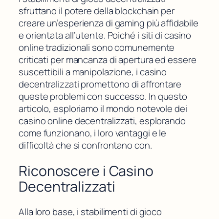
sfruttano il potere della blockchain per
creare un’esperienza di gaming più affidabile
e orientata all’utente. Poiché i siti di casino
online tradizionali sono comunemente
criticati per mancanza di apertura ed essere
suscettibili a manipolazione, i casino
decentralizzati promettono di affrontare
queste problemi con successo. In questo
articolo, esploriamo il mondo notevole dei
casino online decentralizzati, esplorando
come funzionano, i loro vantaggi e le
difficoltà che si confrontano con.
Riconoscere i Casino
Decentralizzati
Alla loro base, i stabilimenti di gioco