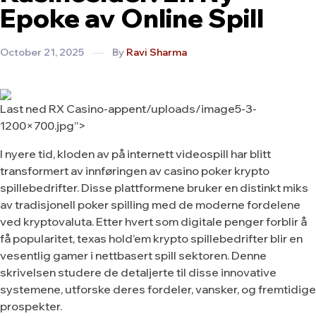
Epoke av Online Spill
October 21, 2025
By
Ravi Sharma
Last ned RX Casino-appent/uploads/image5-3-
1200×700.jpg”>
I nyere tid, kloden av på internett videospill har blitt
transformert av innføringen av casino poker krypto
spillebedrifter. Disse plattformene bruker en distinkt miks
av tradisjonell poker spilling med de moderne fordelene
ved kryptovaluta. Etter hvert som digitale penger forblir å
få popularitet, texas hold’em krypto spillebedrifter blir en
vesentlig gamer i nettbasert spill sektoren. Denne
skrivelsen studere de detaljerte til disse innovative
systemene, utforske deres fordeler, vansker, og fremtidige
prospekter.