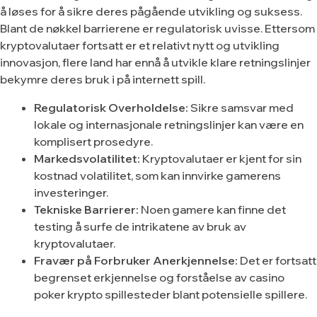
å løses for å sikre deres pågående utvikling og suksess.
Blant de nøkkel barrierene er regulatorisk uvisse. Ettersom
kryptovalutaer fortsatt er et relativt nytt og utvikling
innovasjon, flere land har ennå å utvikle klare retningslinjer
bekymre deres bruk i på internett spill.
Regulatorisk Overholdelse:
Sikre samsvar med
lokale og internasjonale retningslinjer kan være en
komplisert prosedyre.
Markedsvolatilitet:
Kryptovalutaer er kjent for sin
kostnad volatilitet, som kan innvirke gamerens
investeringer.
Tekniske Barrierer:
Noen gamere kan finne det
testing å surfe de intrikatene av bruk av
kryptovalutaer.
Fravær på Forbruker Anerkjennelse:
Det er fortsatt
begrenset erkjennelse og forståelse av casino
poker krypto spillesteder blant potensielle spillere.