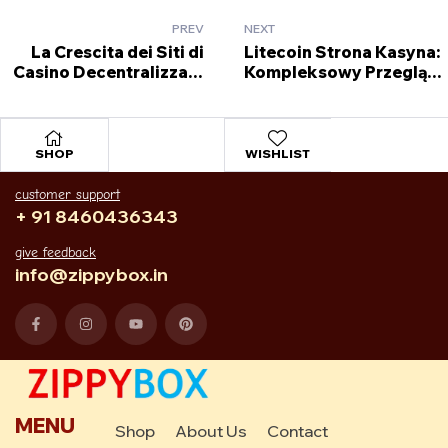
PREV
NEXT
La Crescita dei Siti di
Litecoin Strona Kasyna:
Casino Decentralizzati:
Kompleksowy Przegląd
Una Nuova Età nel
po Crypto Zakładach
Scommesse Online
SHOP
WISHLIST
customer support
+ 91 8460436343
give feedback
info@zippybox.in
MENU
Shop
About Us
Contact