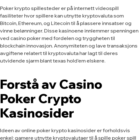
Poker krypto spillesteder er på internett videospill
fasiliteter hvor spillere kan utnytte kryptovaluta som
Bitcoin, Ethereum, og Litecoin til å plassere innsatser og
vinne belønninger. Disse kasinoene innlemmer spenningen
ved casino poker med fordelen og tryggheten til
blockchain innovasjon. Anonymiteten og lave transaksjons
avgiftene relatert til kryptovaluta har lagt til deres
utvidende sjarm blant texas hold’em elskere.
Forstå av Casino
Poker Crypto
Kasinosider
Ideen av online poker krypto kasinosider er forholdsvis
enkel: gamere utnytte kryptovalutaer til å spille poker spill