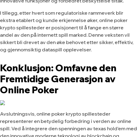
innovative funksjoner og forbedret beskyttelse tiltak.
I tillegg, etter hvert som regulatoriske rammeverk blir
ekstra etablert og kunde erkjennelse øker, online poker
krypto spillesteder er posisjonert til å fange en større
andel av den på internett spill marked. Denne veksten vil
sikkert bli drevet av den øke behovet etter sikker, effektiv,
og gjennomsiktig dataspill opplevelser.
Konklusjon: Omfavne den
Fremtidige Generasjon av
Online Poker
Avslutningsvis, online poker krypto spillesteder
representerer en betydelig forbedring i verden av online
spill. Ved å integrere den spenningen av texas hold’em med
den innovative moderne teknologi av blockchain og